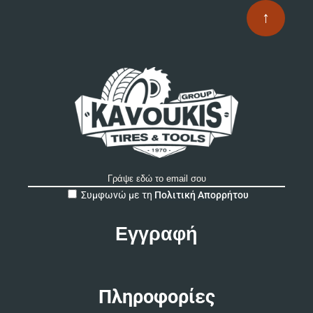
↑
A
Συμφωνώ με τη
Πολιτική Απορρήτου
l
t
e
r
n
a
t
Πληροφορίες
i