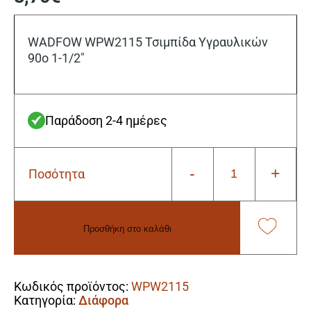
WADFOW WPW2115 Τσιμπίδα Υγραυλικών
90ο 1-1/2″
Παράδοση 2-4 ημέρες
-
+
Ποσότητα
Wadfow
WPW2115
Τσιμπίδα
Υγραυλικών
Προσθήκη στο καλάθι
90ο
1-
Alternative:
1/2"
ποσότητα
Κωδικός προϊόντος:
WPW2115
Κατηγορία:
Διάφορα