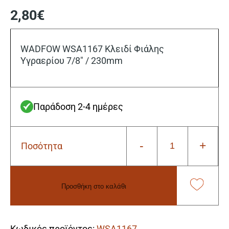
2,80
€
WADFOW WSA1167 Κλειδί Φιάλης
Υγραερίου 7/8″ / 230mm
Παράδοση 2-4 ημέρες
-
+
Ποσότητα
Wadfow
WSA1167
Κλειδί
Φιάλης
Προσθήκη στο καλάθι
Υγραερίου
7/8"
Alternative:
/
230mm
Κωδικός προϊόντος:
WSA1167