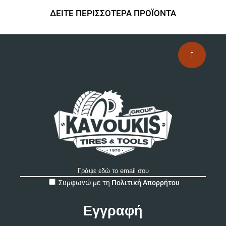
ΔΕΙΤΕ ΠΕΡΙΣΣΟΤΕΡΑ ΠΡΟΪΟΝΤΑ
↑
A
Συμφωνώ με τη
Πολιτική Απορρήτου
l
t
e
r