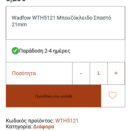
Wadfow WTH5121 Μπουζόκλειδο Σπαστό
21mm
Παράδοση 2-4 ημέρες
-
+
Ποσότητα
Wadfow
WTH5121
Μπουζόκλειδο
Σπαστό
Προσθήκη στο καλάθι
21mm
ποσότητα
Alternative:
Κωδικός προϊόντος:
WTH5121
Κατηγορία:
Διάφορα