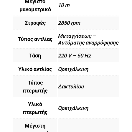
Μέγιστο
10 m
μανομετρικό
Στροφές
2850 rpm
Μεταγγίσεως –
Τύπος αντλίας
Αυτόματης αναρρόφησης
Τάση
220 V – 50 Hz
Υλικό αντλίας
Ορειχάλκινη
Τύπος
Δακτυλίου
πτερωτής
Υλικό
Ορειχάλκινη
πτερωτής
Μέγιστη