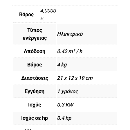
4,0000
Βάρος
κ.
Τύπος
Ηλεκτρικό
ενέργειας
Απόδοση
0.42 m³ / h
Βάρος
4 kg
Διαστάσεις
21 x 12 x 19 cm
Εγγύηση
1 χρόνος
Ισχύς
0.3 KW
Ισχύς σε hp
0.4 hp