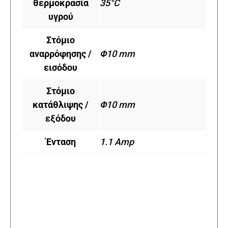
θερμοκρασία
35°C
υγρού
Στόμιο
αναρρόφησης /
Φ10 mm
εισόδου
Στόμιο
κατάθλιψης /
Φ10 mm
εξόδου
Ένταση
1.1 Αmp