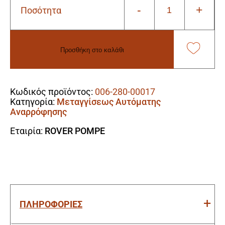
-
+
Ποσότητα
Rover
Pompe
BE-
M10
Προσθήκη στο καλάθι
Αντλία
Μεταγγίσεως
Alternative:
Αυτόματης
Αναρρόφησης
Κωδικός προϊόντος:
006-280-00017
300W
Κατηγορία:
Μεταγγίσεως Αυτόματης
ποσότητα
Αναρρόφησης
Εταιρία:
ROVER POMPE
ΠΛΗΡΟΦΟΡΙΕΣ