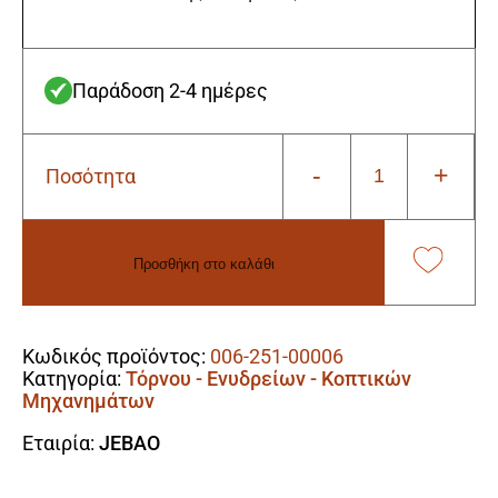
Παράδοση 2-4 ημέρες
-
+
Ποσότητα
Jebao
FA350
Αντλία
Τόρνου
Προσθήκη στο καλάθι
-
Κοπτικών
Alternative:
Μηχανημάτων
-
Κωδικός προϊόντος:
006-251-00006
Ενυδρείων
Κατηγορία:
Τόρνου - Ενυδρείων - Κοπτικών
6W
Μηχανημάτων
(+
Γάντια
Εταιρία:
JEBAO
Εργασίας
ΔΩΡΟ)
ποσότητα