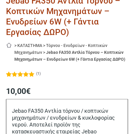
Jebao FA350 Αντλία Τόρνου –
Κοπτικών Μηχανημάτων –
Ενυδρείων 6W (+ Γάντια
Εργασίας ΔΩΡΟ)
>
ΚΑΤΑΣΤΗΜΑ
>
Τόρνου - Ενυδρείων - Κοπτικών
Μηχανημάτων
>
Jebao FA350 Αντλία Τόρνου – Κοπτικών
Μηχανημάτων – Ενυδρείων 6W (+ Γάντια Εργασίας ΔΩΡΟ)
(
1
)
Βαθμολογήθηκε
1
με
5.00
από
10,00
€
5 με βάση
βαθμολογία
πελάτη
Jebao FA350 Αντλία τόρνου / κοπτικών
μηχανημάτων / ενυδρείων & κυκλοφορίας
νερού. Αποτελεί προϊόν της
κατασκευαστικής εταιρείας Jebao