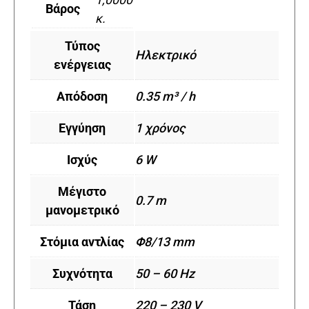
Βάρος
κ.
Τύπος
Ηλεκτρικό
ενέργειας
Απόδοση
0.35 m³ / h
Εγγύηση
1 χρόνος
Ισχύς
6 W
Μέγιστο
0.7 m
μανομετρικό
Στόμια αντλίας
Φ8/13 mm
Συχνότητα
50 – 60 Hz
Τάση
220 – 230 V