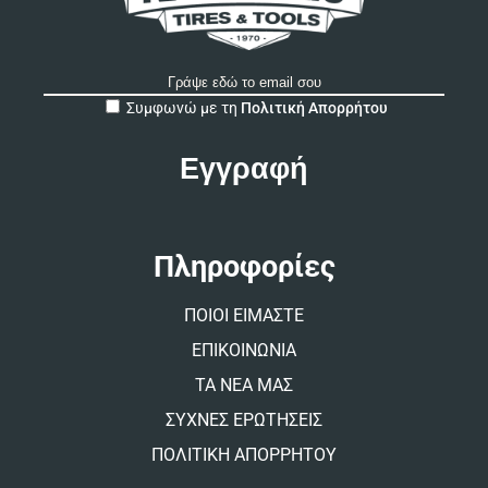
A
Συμφωνώ με τη
Πολιτική Απορρήτου
l
t
e
r
n
a
t
Πληροφορίες
i
v
ΠΟΙΟΙ ΕΙΜΑΣΤΕ
e
:
ΕΠΙΚΟΙΝΩΝΙΑ
ΤΑ ΝΕΑ ΜΑΣ
ΣΥΧΝΕΣ ΕΡΩΤΗΣΕΙΣ
ΠΟΛΙΤΙΚΗ ΑΠΟΡΡΗΤΟΥ