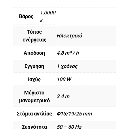
1,0000
Βάρος
κ.
Τύπος
Ηλεκτρικό
ενέργειας
Απόδοση
4.8 m³ / h
Εγγύηση
1 χρόνος
Ισχύς
100 W
Μέγιστο
3.4 m
μανομετρικό
Στόμια αντλίας
Φ13/19/25 mm
Συχνότητα
50 – 60 Hz