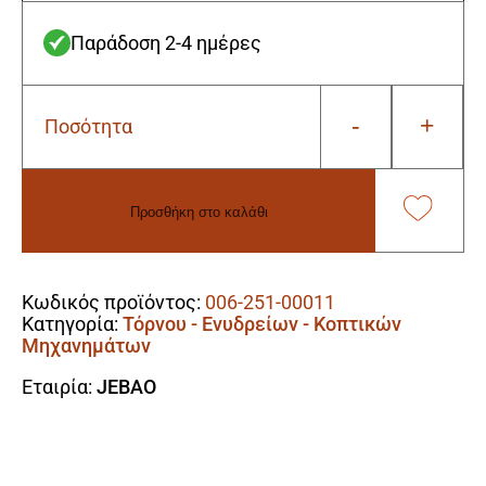
Παράδοση 2-4 ημέρες
-
+
Ποσότητα
Jebao
FA5000
Αντλία
Τόρνου
Προσθήκη στο καλάθι
-
Κοπτικών
Alternative:
Μηχανημάτων
-
Κωδικός προϊόντος:
006-251-00011
Ενυδρείων
Κατηγορία:
Τόρνου - Ενυδρείων - Κοπτικών
100W
Μηχανημάτων
(+
Γάντια
Εταιρία:
JEBAO
Εργασίας
ΔΩΡΟ)
ποσότητα