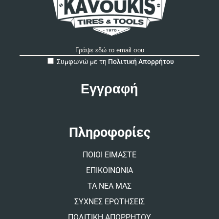
A
Συμφωνώ με τη
Πολιτική Απορρήτου
l
t
e
r
n
a
t
Πληροφορίες
i
v
ΠΟΙΟΙ ΕΙΜΑΣΤΕ
e
:
ΕΠΙΚΟΙΝΩΝΙΑ
ΤΑ ΝΕΑ ΜΑΣ
ΣΥΧΝΕΣ ΕΡΩΤΗΣΕΙΣ
ΠΟΛΙΤΙΚΗ ΑΠΟΡΡΗΤΟΥ