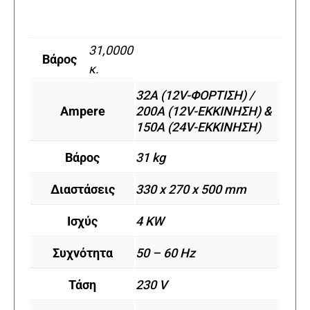
31,0000
Βάρος
κ.
32A (12V-ΦΟΡΤΙΣΗ) /
Ampere
200Α (12V-ΕΚΚΙΝΗΣΗ) &
150A (24V-ΕΚΚΙΝΗΣΗ)
Βάρος
31 kg
Διαστάσεις
330 x 270 x 500 mm
Ισχύς
4 KW
Συχνότητα
50 – 60 Hz
Τάση
230 V