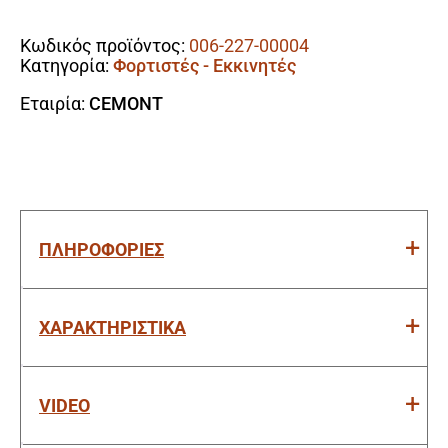
Alternative:
Μπαταρίας
32A
Κωδικός προϊόντος:
006-227-00004
(Για
Κατηγορία:
Φορτιστές - Εκκινητές
Μπαταρίες
Έως
Εταιρία:
CEMONT
300Ah)
ποσότητα
ΠΛΗΡΟΦΟΡΙΕΣ
ΧΑΡΑΚΤΗΡΙΣΤΙΚΑ
VIDEO