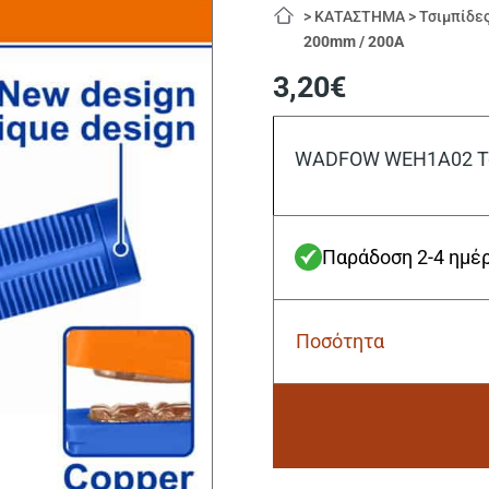
>
ΚΑΤΑΣΤΗΜΑ
>
Τσιμπίδε
200mm / 200Α
3,20
€
WADFOW WEH1A02 Τσ
Παράδοση 2-4 ημέ
Ποσότητα
Wadfow
WEH1A02
Τσιμπίδα
Ηλεκτροκόλλησης
200mm
/
Alternative:
200Α