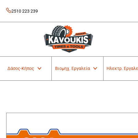
Skip
to
2510 223 239
content
Kavoukis Tools
Tires & Tools
Δάσος-Κήπος
Βιομηχ. Εργαλεία
Ηλεκτρ. Εργαλε