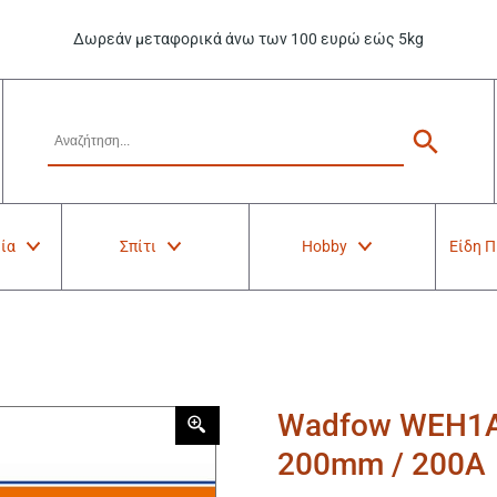
Δωρεάν μεταφορικά άνω των 100 ευρώ εώς 5kg
ία
Σπίτι
Hobby
Είδη 
Wadfow WEH1A
200mm / 200Α