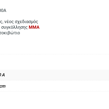
00A
ς, νέος σχεδιασμός
ή συγκόλλησης
ΜΜΑ
τοκιβώτιο
0 A
 cm