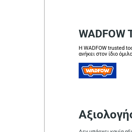
WADFOW Tr
Η WADFOW trusted too
ανήκει στον ίδιο όμιλ
Αξιολογή
Δεν υπάρχει καμία αξ