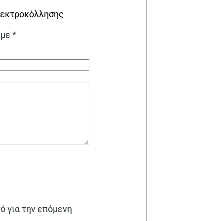
Ηλεκτροκόλλησης
 με
*
γό για την επόμενη