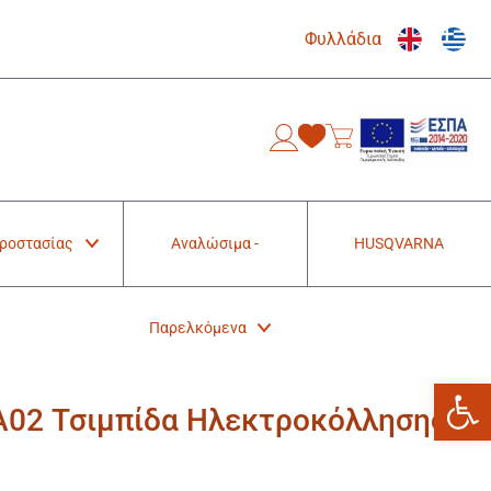
Φυλλάδια
0
Προστασίας
Αναλώσιμα -
HUSQVARNA
Παρελκόμενα
Ανοίξτε
02 Τσιμπίδα Ηλεκτροκόλλησης