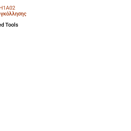
H1A02
υγκόλλησης
d Tools