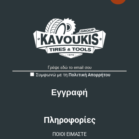
A
Συμφωνώ με τη
Πολιτική Απορρήτου
l
t
e
r
n
a
t
Πληροφορίες
i
v
ΠΟΙΟΙ ΕΙΜΑΣΤΕ
e