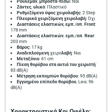
Ρουλεμάν
,
μπροστά-πίσω:
Ναι
Ζάντες
,
υλικό
: Πλαστικό
Ρυθμιζόμενο
ύψος
χειρολαβής
: 2 Step
Πλευρικά χειριζόμενη χειρολαβή:
Όχι
Διαστάσεις ελαστικών,
εμπ
./
οπ
.
Front
:
178 mm
Διαστάσεις ελαστικών
,
εμπ.
/
οπ
.
Rear
:
203 mm
Βάρος:
17 kg
Αναδιπλούμενη
χειρο
λαβή
: Ναι
Μεταξόνιο
: 61 cm
Πίεση
θορύβου στα
αυτιά
του
χειριστή
:
83 dB(A)
Μέτρηση εκπομπών θορύβου
: 95 dB(A)
Εγγυημένο επίπεδο θορύβου
, Lwa: 96
dB(A)
Χαρακτηριστικά Και Οφέλη: