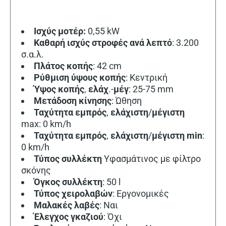
Ισχύς μοτέρ:
0,55 kW
Καθαρή
ισχύς
στροφές
ανά λεπτό
: 3.200
σ.α.λ.
Πλάτος κοπής
: 42 cm
Ρύθμιση
ύψους
κοπής
: Κεντρική
Ύψος κοπής
,
ελάχ
.-
μέγ
: 25-75 mm
Μετάδοση
κίνησης
: Ώθηση
Ταχύτητα εμπρός
,
ελάχιστη
/
μέγιστη
max: 0 km/h
Ταχύτητα
εμπρός
,
ελάχιστη
/
μέγιστη
min
:
0 km/h
Τύπος συλλέκτη
Υφασμάτινος με φίλτρο
σκόνης
Όγκος συλλέκτη
: 50 l
Τύπος
χειρολαβών
: Εργονομικές
Μαλακές λαβές
: Ναι
Έλεγχος
γκαζιού
: Όχι