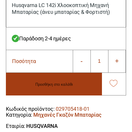
Husqvarna LC 142i Χλοοκοπτική Μηχανή
Μπαταρίας (άνευ μπαταρίας & Φορτιστή)
Παράδοση 2-4 ημέρες
-
+
Ποσότητα
Husqvarna
LC
142i
Χλοοκοπτική
Προσθήκη στο καλάθι
Μηχανή
Μπαταρίας
Alternative:
(άνευ
μπαταρίας
Κωδικός προϊόντος:
029705418-01
&
Κατηγορία:
Μηχανές Γκαζόν Μπαταρίας
Φορτιστή)
ποσότητα
Εταιρία:
HUSQVARNA