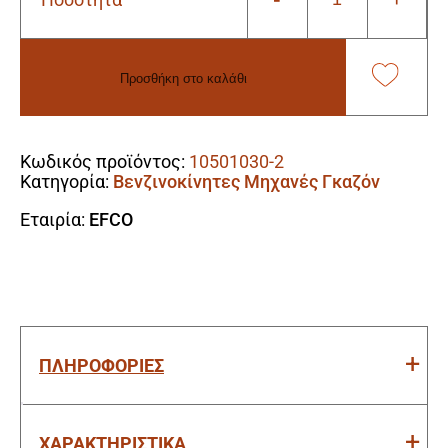
Efco
LR48TK
COMFORT
PLUS
Προσθήκη στο καλάθι
Αυτοκινούμενη
Βενζινοκίνητη
Alternative:
Μηχανή
Γκαζόν
Κωδικός προϊόντος:
10501030-2
Με
Κατηγορία:
Βενζινοκίνητες Μηχανές Γκαζόν
Κινητήρα
EMAK
Εταιρία:
EFCO
139cc
(Πλάτος
Κοπής
46cm)
ποσότητα
ΠΛΗΡΟΦΟΡΙΕΣ
ΧΑΡΑΚΤΗΡΙΣΤΙΚΑ