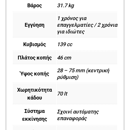
Βάρος
31.7 kg
1 χρόνος για
Εγγύηση
επαγγελματίες / 2 χρόνια
για ιδιώτες
Κυβισμός
139 cc
Πλάτος κοπής
46 cm
28 – 75 mm (κεντρική
Ύψος κοπής
ρύθμιση)
Χωρητικότητα
70 lt
κάδου
Σύστημα
Σχοινί αυτόματης
επαναφοράς
εκκίνησης