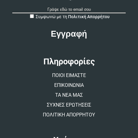
A
Συμφωνώ με τη
Πολιτική Απορρήτου
l
t
e
r
n
a
t
Πληροφορίες
i
v
ΠΟΙΟΙ ΕΙΜΑΣΤΕ
e
:
ΕΠΙΚΟΙΝΩΝΙΑ
ΤΑ ΝΕΑ ΜΑΣ
ΣΥΧΝΕΣ ΕΡΩΤΗΣΕΙΣ
ΠΟΛΙΤΙΚΗ ΑΠΟΡΡΗΤΟΥ