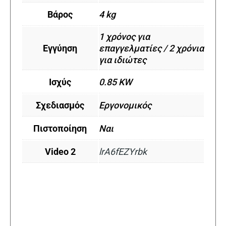
Βάρος
4 kg
1 χρόνος για
Εγγύηση
επαγγελματίες / 2 χρόνια
για ιδιώτες
Ισχύς
0.85 KW
Σχεδιασμός
Εργονομικός
Πιστοποίηση
Ναι
Video 2
lrA6fEZYrbk