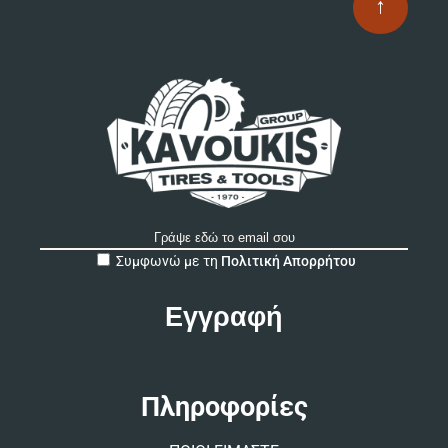
↑
A
Συμφωνώ με τη
Πολιτική Απορρήτου
l
t
e
r
n
a
t
Πληροφορίες
i
v