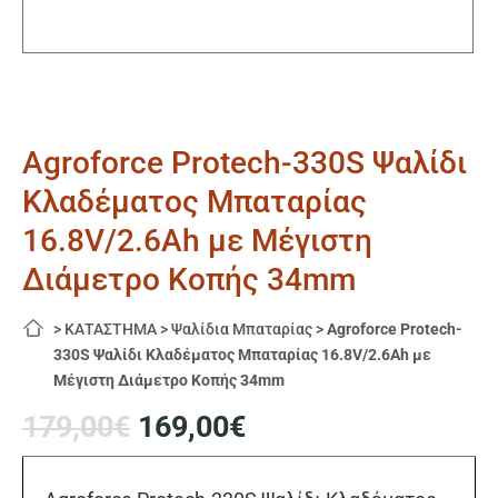
Agroforce Protech-330S Ψαλίδι
Κλαδέματος Μπαταρίας
16.8V/2.6Ah με Μέγιστη
Διάμετρο Κοπής 34mm
>
ΚΑΤΑΣΤΗΜΑ
>
Ψαλίδια Μπαταρίας
>
Agroforce Protech-
330S Ψαλίδι Κλαδέματος Μπαταρίας 16.8V/2.6Ah με
Μέγιστη Διάμετρο Κοπής 34mm
Original
Η
179,00
€
169,00
€
price
τρέχουσα
was:
τιμή