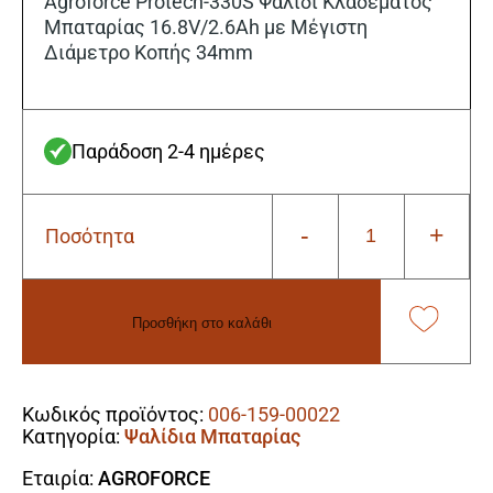
179,00€.
είναι:
Agroforce Protech-330S Ψαλίδι Κλαδέματος
169,00€.
Μπαταρίας 16.8V/2.6Ah με Μέγιστη
Διάμετρο Κοπής 34mm
Παράδοση 2-4 ημέρες
-
+
Ποσότητα
Agroforce
Protech-
330S
Ψαλίδι
Προσθήκη στο καλάθι
Κλαδέματος
Μπαταρίας
Alternative:
16.8V/2.6Ah
με
Κωδικός προϊόντος:
006-159-00022
Μέγιστη
Κατηγορία:
Ψαλίδια Μπαταρίας
Διάμετρο
Κοπής
Εταιρία:
AGROFORCE
34mm