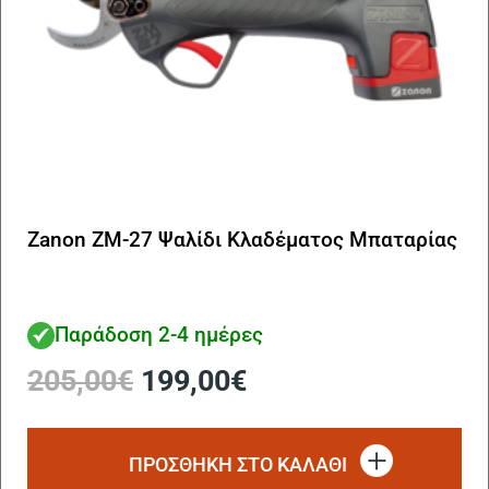
Zanon ZM-27 Ψαλίδι Κλαδέματος Μπαταρίας
Παράδοση 2-4 ημέρες
Original
Η
205,00
€
199,00
€
price
τρέχουσα
was:
τιμή
205,00€.
είναι:
ΠΡΟΣΘΗΚΗ ΣΤΟ ΚΑΛΑΘΙ
199,00€.