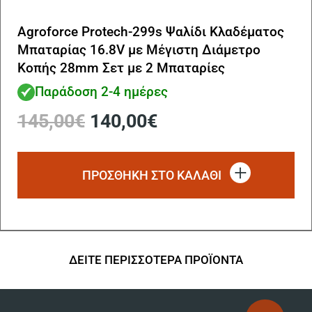
Agroforce Protech-299s Ψαλίδι Κλαδέματος
Μπαταρίας 16.8V με Μέγιστη Διάμετρο
Κοπής 28mm Σετ με 2 Μπαταρίες
Παράδοση 2-4 ημέρες
Original
Η
145,00
€
140,00
€
price
τρέχουσα
was:
τιμή
145,00€.
είναι:
ΠΡΟΣΘΗΚΗ ΣΤΟ ΚΑΛΑΘΙ
140,00€.
ΔΕΙΤΕ ΠΕΡΙΣΣΟΤΕΡΑ ΠΡΟΪΟΝΤΑ