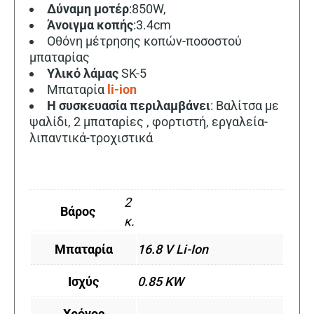
Δύναμη
μοτέρ
:850W,
Άνοιγμα κοπής
:3.4cm
Οθόνη μέτρησης κοπών-ποσοστού
μπαταρίας
Υλικό
λάμας
SK-5
Μπαταρία
li-ion
Η συσκευασία
περιλαμβάνει
: Βαλίτσα με
ψαλίδι, 2 μπαταρίες , φoρτιστή, εργαλεία-
λιπαντικά-τροχιστικά
2
Βάρος
κ.
Μπαταρία
16.8 V Li-Ion
Ισχύς
0.85 KW
Χρόνος