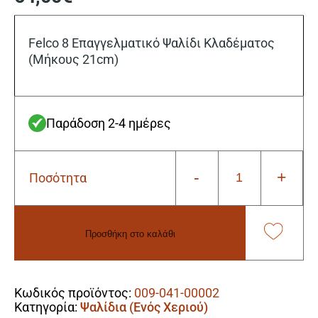
Felco 8 Επαγγελματικό Ψαλίδι Κλαδέματος
(Μήκους 21cm)
Παράδοση 2-4 ημέρες
-
+
Ποσότητα
Felco
8
Επαγγελματικό
Ψαλίδι
Προσθήκη στο καλάθι
Κλαδέματος
(Μήκους
Alternative:
21cm)
ποσότητα
Κωδικός προϊόντος:
009-041-00002
Κατηγορία:
Ψαλίδια (Ενός Χεριού)