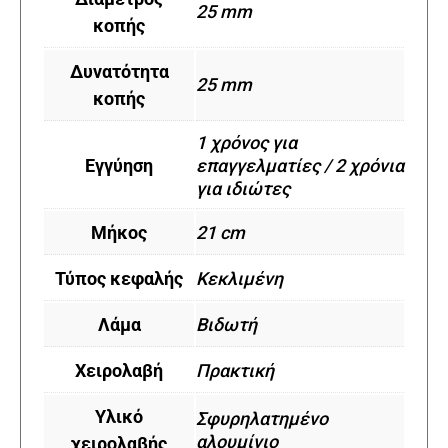
25 mm
κοπής
Δυνατότητα
25 mm
κοπής
1 χρόνος για
Εγγύηση
επαγγελματίες / 2 χρόνια
για ιδιώτες
Μήκος
21 cm
Τύπος κεφαλής
Kεκλιμένη
Λάμα
Βιδωτή
Χειρολαβή
Πρακτική
Υλικό
Σφυρηλατημένο
αλουμίνιο
χειρολαβής