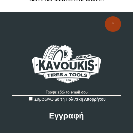
↑
A
Συμφωνώ με τη
Πολιτική Απορρήτου
l
t
e
r
n