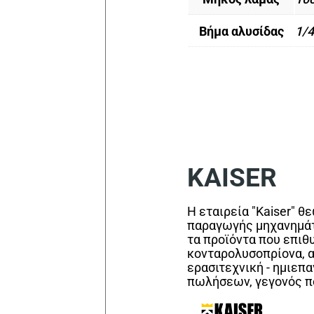
Βήμα αλυσίδας
1/4
KAISER
Η εταιρεία "Kaiser" θ
παραγωγής μηχανημάτω
τα προϊόντα που επιθ
κονταρολυσοπρίονα, αλ
ερασιτεχνική - ημιεπ
πωλήσεων, γεγονός πο