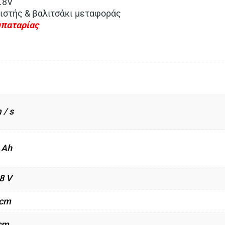
.8V
ιστής & βαλιτσάκι μεταφοράς
μπαταρίας
 / s
 Ah
8 V
 cm
cm