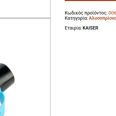
Alternative:
10.8V
με
Κωδικός προϊόντος:
006
Λάμα
Κατηγορία:
Αλυσοπρίον
10cm
ποσότητα
Εταιρία:
KAISER