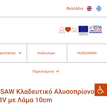
Φυλλάδια
0
Προστασίας
Αναλώσιμα -
HUSQVARNA
Παρελκόμενα
Ανοίξτε
RSAW Κλαδευτικό Αλυσοπρίονο
8V με Λάμα 10cm