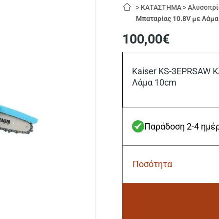
>
ΚΑΤΑΣΤΗΜΑ
>
Αλυσοπρί
Μπαταρίας 10.8V με Λάμ
100,00
€
Kaiser KS-3EPRSAW Κ
Λάμα 10cm
Παράδοση 2-4 ημέ
Ποσότητα
Kaiser
KS-
3EPRSAW
Κλαδευτικό
Αλυσοπρίονο
Μπαταρίας