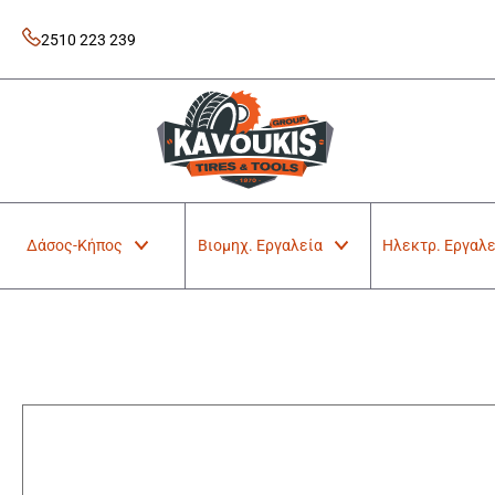
Skip
to
2510 223 239
content
Kavoukis Tools
Tires & Tools
Δάσος-Κήπος
Βιομηχ. Εργαλεία
Ηλεκτρ. Εργαλε