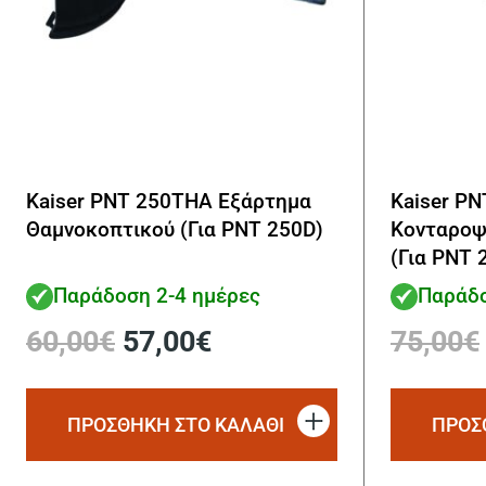
Kaiser PNT 250THA Εξάρτημα
Kaiser P
Θαμνοκοπτικού (Για PNT 250D)
Κονταροψ
(Για PNT 
Παράδοση 2-4 ημέρες
Παράδο
Original
Η
60,00
€
57,00
€
75,00
€
price
τρέχουσα
was:
τιμή
60,00€.
είναι:
ΠΡΟΣΘΗΚΗ ΣΤΟ ΚΑΛΑΘΙ
ΠΡΟΣ
57,00€.