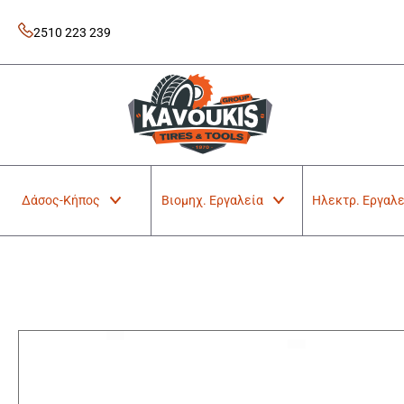
Skip
to
2510 223 239
content
Kavoukis Tools
Tires & Tools
Δάσος-Κήπος
Βιομηχ. Εργαλεία
Ηλεκτρ. Εργαλε