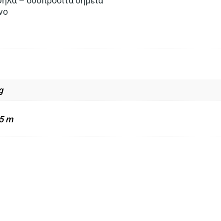
ψηλά – δυσπρόσιτα σημεία
νο
g
75 m