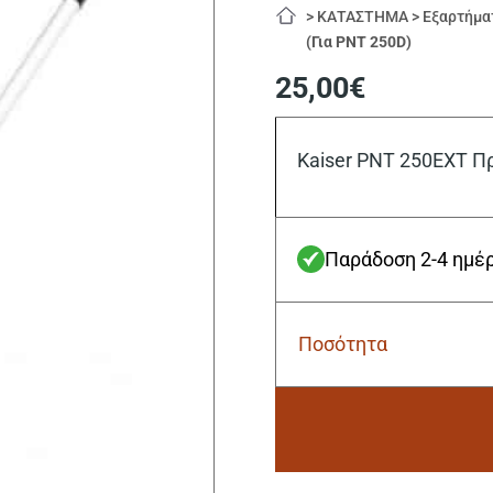
>
ΚΑΤΑΣΤΗΜΑ
>
Εξαρτήμα
(Για PNT 250D)
25,00
€
Kaiser PNT 250EXT Π
Παράδοση 2-4 ημέ
Ποσότητα
Kaiser
PNT
250EXT
Προέκταση
Άξονα
75cm
Alternative:
(Για