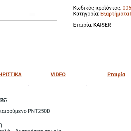
PNT
Κωδικός προϊόντος:
006
250D)
Κατηγορία:
Εξαρτήματα
ποσότητα
Εταιρία:
KAISER
ΗΡΙΣΤΙΚΑ
VIDEO
Εταιρία
ος:
διαιρούμενο PNT250D
η