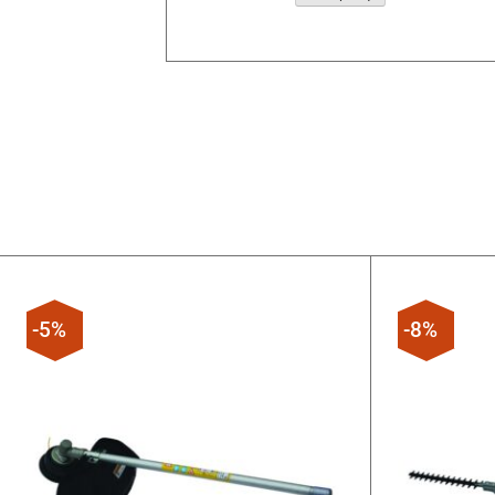
Alternative:
-5%
-8%