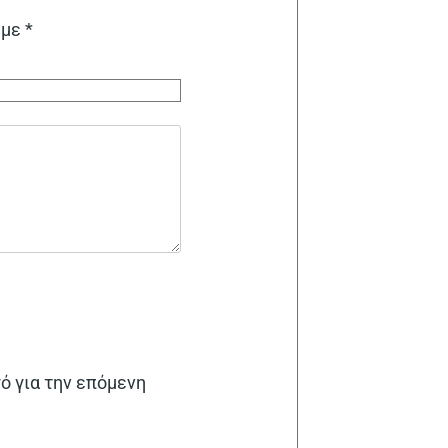
 με
*
γό για την επόμενη