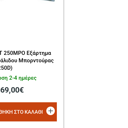
NT 250MPO Εξάρτημα
άλιδου Μπορντούρας
250D)
ση 2-4 ημέρες
Original
Η
69,00
€
price
τρέχουσα
was:
τιμή
75,00€.
είναι:
ΘΗΚΗ ΣΤΟ ΚΑΛΑΘΙ
69,00€.