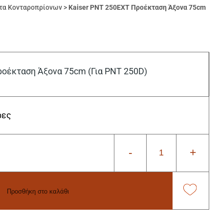
τα Κονταροπρίονων
>
Kaiser PNT 250EXT Προέκταση Άξονα 75cm
ροέκταση Άξονα 75cm (Για PNT 250D)
ρες
-
+
Προσθήκη στο καλάθι