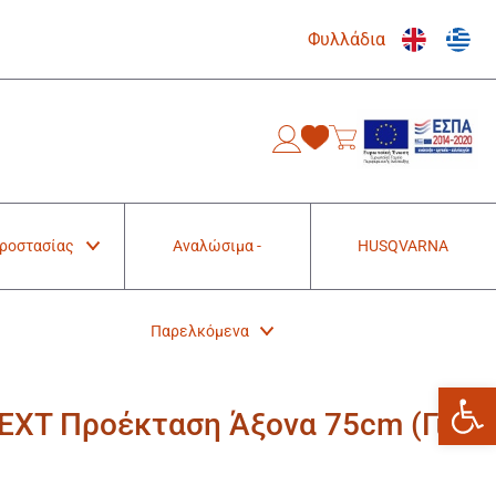
Φυλλάδια
0
Προστασίας
Αναλώσιμα -
HUSQVARNA
Παρελκόμενα
Ανοίξτε
0EXT Προέκταση Άξονα 75cm (Για