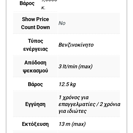
Βάρος
κ.
Show Price
No
Count Down
Τύπος
Βενζινοκίνητο
ενέργειας
Απόδοση
3 lt/min (max)
ψεκασμού
Βάρος
12.5 kg
1 χρόνος για
Εγγύηση
επαγγελματίες / 2 χρόνια
για ιδιώτες
Εκτόξευση
13 m (max)