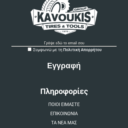
A
Συμφωνώ με τη
Πολιτική Απορρήτου
l
t
e
r
n
a
t
Πληροφορίες
i
v
ΠΟΙΟΙ ΕΙΜΑΣΤΕ
e
:
ΕΠΙΚΟΙΝΩΝΙΑ
ΤΑ ΝΕΑ ΜΑΣ