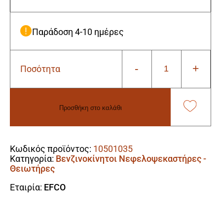
Παράδοση 4-10 ημέρες
-
+
Ποσότητα
Efco
AT8000-
KIT
Βενζινοκίνητος
Προσθήκη στο καλάθι
Νεφελοψεκαστήρας
-
Alternative:
Θειωτήρας
14lt
Κωδικός προϊόντος:
10501035
(Πλάτης)
Κατηγορία:
Βενζινοκίνητοι Νεφελοψεκαστήρες -
ποσότητα
Θειωτήρες
Εταιρία:
EFCO