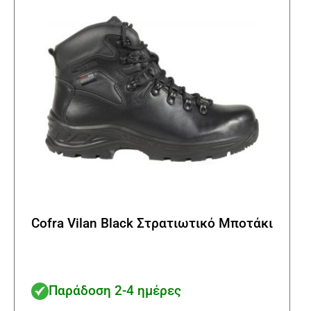
να
επιλ
στη
σελί
του
προϊ
Cofra Vilan Black Στρατιωτικό Μποτάκι
Παράδοση 2-4 ημέρες