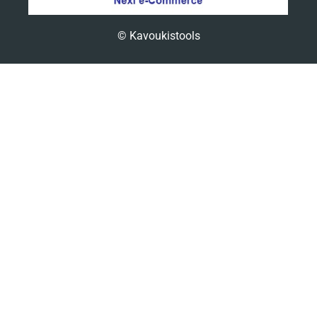
© Kavoukistools