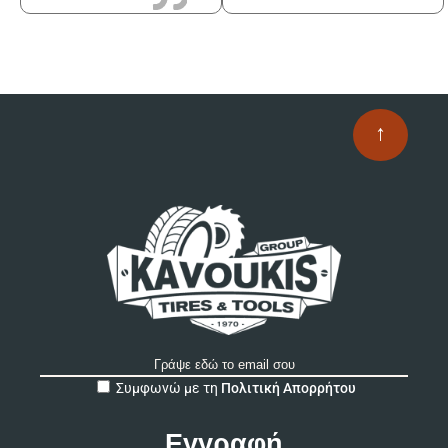
↑
A
Συμφωνώ με τη
Πολιτική Απορρήτου
l
t
e