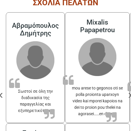
ΣΧΟΛΙΑ ΠΕΛΑΤΩΝ
Mixalis
Αβραμόπουλος
Papapetrou
Δημήτρης
mou arese to gegonos oti se
‹
Σωστοί σε όλη την
polla proionta uparxoyn
διαδικασία της
video kai mporei kapoios na
παραγγελίας και
dei to proion pou thelei na
εξυπηρετικότατοι
agorasei……en drasei!