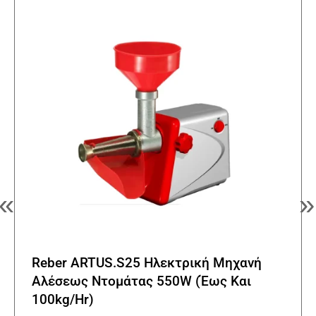
«
»
Reber ARTUS.S25 Ηλεκτρική Μηχανή
Αλέσεως Ντομάτας 550W (Έως Και
100kg/Hr)