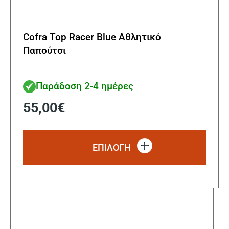
Cofra Top Racer Blue Αθλητικό
Παπούτσι
Παράδοση 2-4 ημέρες
55,00
€
Αυτό
το
ΕΠΙΛΟΓΗ
προϊ
έχει
πολλ
παρα
Οι
επιλ
μπορ