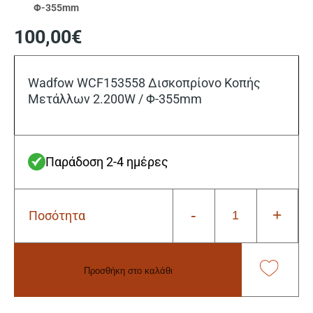
Φ-355mm
100,00
€
Wadfow WCF153558 Δισκοπρίονο Κοπής
Μετάλλων 2.200W / Φ-355mm
Παράδοση 2-4 ημέρες
-
+
Ποσότητα
Wadfow
WCF153558
Δισκοπρίονο
Κοπής
Προσθήκη στο καλάθι
Μετάλλων
2.200W
Alternative:
/