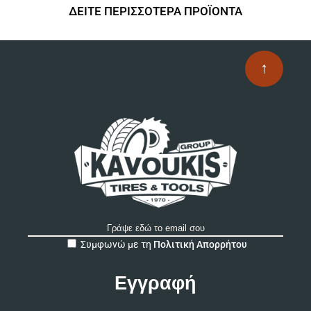
ΔΕΙΤΕ ΠΕΡΙΣΣΟΤΕΡΑ ΠΡΟΪΟΝΤΑ
↑
A
Συμφωνώ με τη
Πολιτική Απορρήτου
l
t
e
r