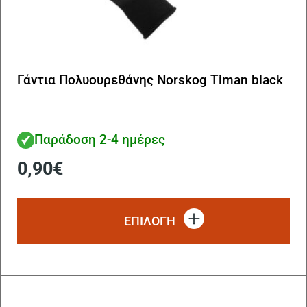
Γάντια Πολυουρεθάνης Norskog Timan black
Παράδοση 2-4 ημέρες
0,90
€
Αυ
το
ΕΠΙΛΟΓΗ
πρ
έχ
πο
πα
Οι
επ