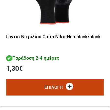
Γάντια Νιτριλίου Cofra Nitra-Neo black/black
Παράδοση 2-4 ημέρες
1,30
€
Αυ
το
ΕΠΙΛΟΓΗ
πρ
έχ
πο
πα