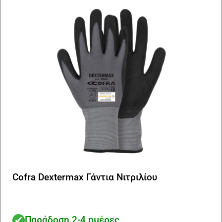
μπ
να
επ
στ
σε
το
πρ
Cofra Dextermax Γάντια Νιτριλίου
Παράδοση 2-4 ημέρες