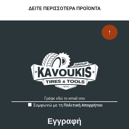
Οι
επ
ΔΕΙΤΕ ΠΕΡΙΣΣΟΤΕΡΑ ΠΡΟΪΟΝΤΑ
μπ
να
επ
↑
στ
σε
το
πρ
A
Συμφωνώ με τη
Πολιτική Απορρήτου
l
t
e
r