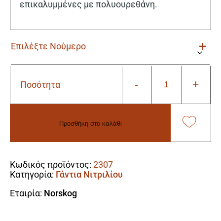
επικαλυμμένες με πολυουρεθάνη.
-
+
Ποσότητα
Γάντια
Κατά
της
Κοπής
Προσθήκη στο καλάθι
(Anti-
Cut)
Alternative:
Norskog
Egetrae
Κωδικός προϊόντος:
2307
grey
Κατηγορία:
Γάντια Νιτριλίου
ποσότητα
Εταιρία:
Norskog