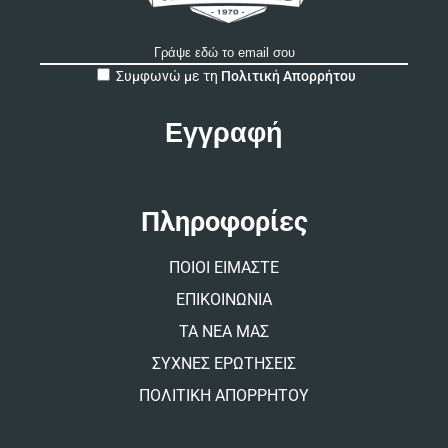
A
Συμφωνώ με τη
Πολιτική Απορρήτου
l
t
e
r
n
a
t
Πληροφορίες
i
v
ΠΟΙΟΙ ΕΙΜΑΣΤΕ
e
:
ΕΠΙΚΟΙΝΩΝΙΑ
ΤΑ ΝΕΑ ΜΑΣ
ΣΥΧΝΕΣ ΕΡΩΤΗΣΕΙΣ
ΠΟΛΙΤΙΚΗ ΑΠΟΡΡΗΤΟΥ