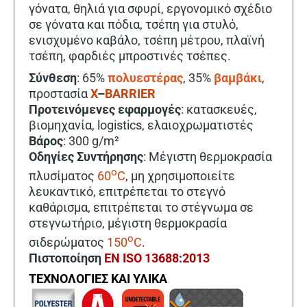
γόνατα, θηλιά για σφυρί, εργονομικό σχέδιο
σε γόνατα και πόδια, τσέπη για στυλό,
ενισχυμένο καβάλο, τσέπη μέτρου, πλαϊνή
τσέπη, φαρδιές μπροστινές τσέπες.
Σύνθεση
: 65%
πολυεστέρας
, 35%
βαμβάκι
,
προστασία
X
–
BARRIER
Προτεινόμενες εφαρμογές
: κατασκευές,
βιομηχανία, logistics, ελαιοχρωματιστές
Βάρος
: 300 g/m²
Οδηγίες Συντήρησης
: Μέγιστη θερμοκρασία
o
πλυσίματος
60
C
, μη χρησιμοποιείτε
λευκαντικό, επιτρέπεται το στεγνό
καθάρισμα, επιτρέπεται το στέγνωμα σε
στεγνωτήριο, μέγιστη θερμοκρασία
o
σιδερώματος
150
C
.
Πιστοποίηση
EN ISO 13688
:
2013
ΤΕΧΝΟΛΟΓΙΕΣ ΚΑΙ ΥΛΙΚΑ