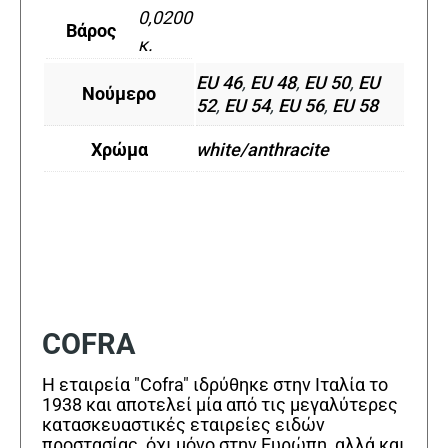
0,0200
Βάρος
κ.
EU 46
,
EU 48
,
EU 50
,
EU
Νούμερο
52
,
EU 54
,
EU 56
,
EU 58
Χρώμα
white/anthracite
COFRA
Η εταιρεία "Cofra" ιδρύθηκε στην Ιταλία το
1938 και αποτελεί μία από τις μεγαλύτερες
κατασκευαστικές εταιρείες ειδών
προστασίας, όχι μόνο στην Ευρώπη, αλλά και