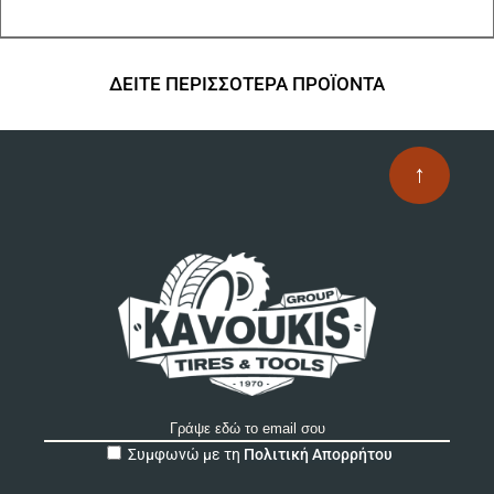
πο
πα
Οι
επ
ΔΕΙΤΕ ΠΕΡΙΣΣΟΤΕΡΑ ΠΡΟΪΟΝΤΑ
μπ
να
επ
↑
στ
σε
το
πρ
A
Συμφωνώ με τη
Πολιτική Απορρήτου
l