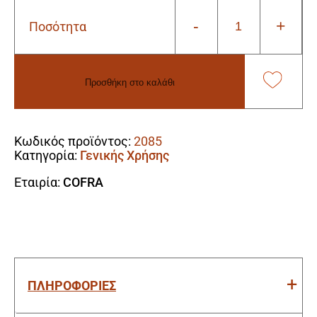
-
+
Ποσότητα
Υδροφοβικό
Παντελόνι
Εργασίας
Ελαιοχρωματιστή
Προσθήκη στο καλάθι
Cofra
Salisbourg
Alternative:
white/anthracite
ποσότητα
Κωδικός προϊόντος:
2085
Κατηγορία:
Γενικής Χρήσης
Εταιρία:
COFRA
ΠΛΗΡΟΦΟΡΙΕΣ