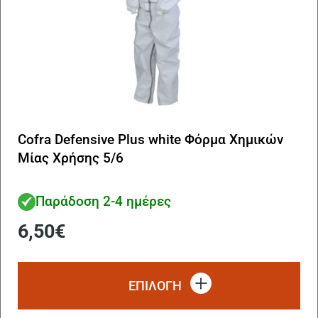
Cofra Defensive Plus white Φόρμα Χημικών
Μίας Χρήσης 5/6
Παράδοση 2-4 ημέρες
6,50
€
Αυ
το
ΕΠΙΛΟΓΗ
πρ
έχ