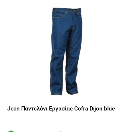
επ
μπ
να
επ
στ
σε
το
πρ
Jean Παντελόνι Εργασίας Cofra Dijon blue