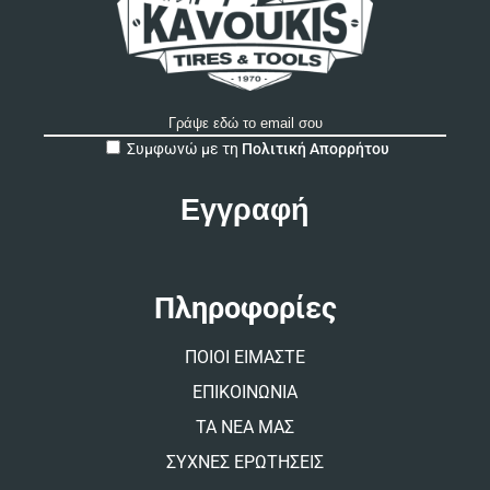
A
Συμφωνώ με τη
Πολιτική Απορρήτου
l
t
e
r
n
a
t
Πληροφορίες
i
v
ΠΟΙΟΙ ΕΙΜΑΣΤΕ
e
:
ΕΠΙΚΟΙΝΩΝΙΑ
ΤΑ ΝΕΑ ΜΑΣ
ΣΥΧΝΕΣ ΕΡΩΤΗΣΕΙΣ