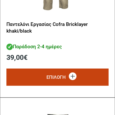
Παντελόνι Εργασίας Cofra Bricklayer
khaki/black
Παράδοση 2-4 ημέρες
39,00
€
Αυ
το
ΕΠΙΛΟΓΗ
πρ
έχ
πο
πα
Οι
επ
μπ