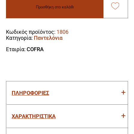
Cofra
Προσθήκη στο καλάθι
Cabries
blue
Alternative:
ποσότητα
Κωδικός προϊόντος:
1806
Κατηγορία:
Παντελόνια
Εταιρία:
COFRA
ΠΛΗΡΟΦΟΡΙΕΣ
ΧΑΡΑΚΤΗΡΙΣΤΙΚΑ