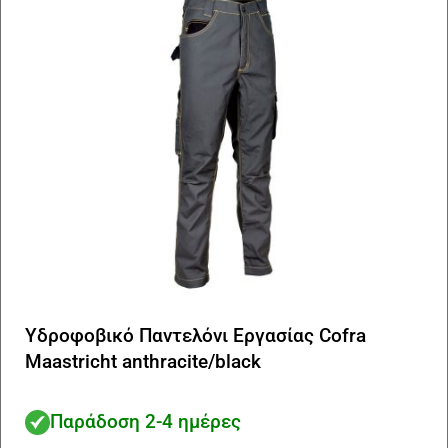
να
επ
στ
σε
το
πρ
Υδροφοβικό Παντελόνι Εργασίας Cofra
Maastricht anthracite/black
Παράδοση 2-4 ημέρες