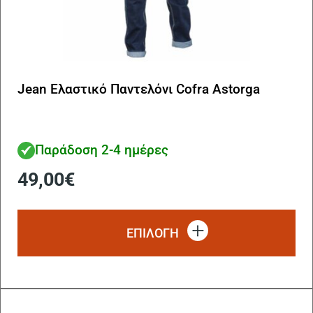
Jean Ελαστικό Παντελόνι Cofra Astorga
Παράδοση 2-4 ημέρες
49,00
€
Αυ
το
ΕΠΙΛΟΓΗ
πρ
έχ
πο
πα
Οι