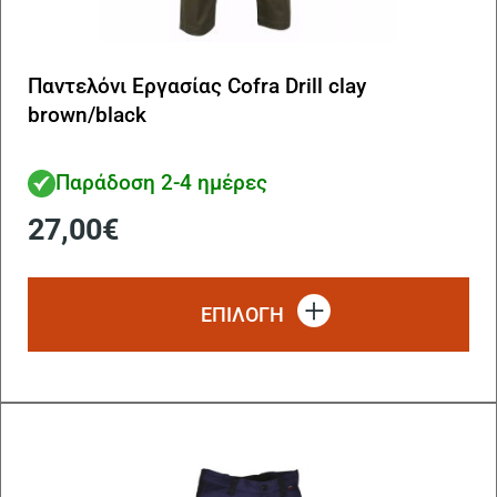
Παντελόνι Εργασίας Cofra Drill clay
brown/black
Παράδοση 2-4 ημέρες
27,00
€
Αυ
το
ΕΠΙΛΟΓΗ
πρ
έχ
πο
πα
Οι
επ
μπ