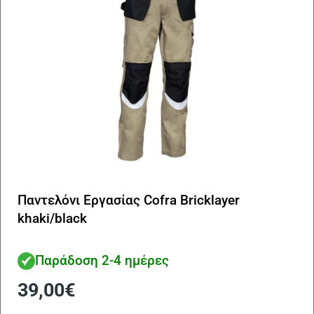
στ
σε
το
πρ
Παντελόνι Εργασίας Cofra Bricklayer
khaki/black
Παράδοση 2-4 ημέρες
39,00
€