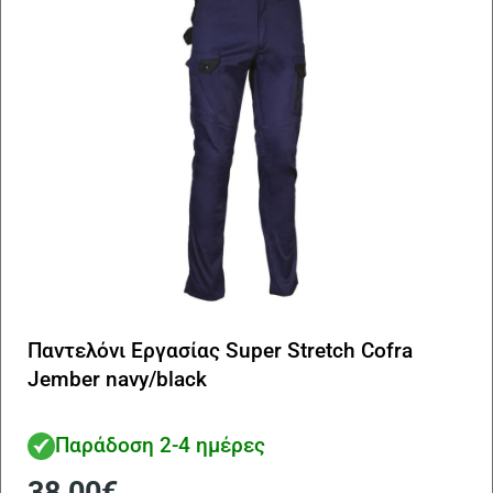
να
επ
στ
σε
το
πρ
Παντελόνι Εργασίας Super Stretch Cofra
Jember navy/black
Παράδοση 2-4 ημέρες
38,00
€