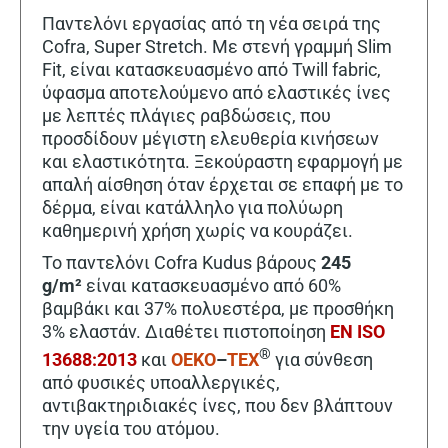
Παντελόνι εργασίας από τη νέα σειρά της
Cofra, Super Stretch. Με στενή γραμμή Slim
Fit, είναι κατασκευασμένο από Twill fabric,
ύφασμα αποτελούμενο από ελαστικές ίνες
με λεπτές πλάγιες ραβδώσεις, που
προσδίδουν μέγιστη ελευθερία κινήσεων
και ελαστικότητα. Ξεκούραστη εφαρμογή με
απαλή αίσθηση όταν έρχεται σε επαφή με το
δέρμα, είναι κατάλληλο για πολύωρη
καθημερινή χρήση χωρίς να κουράζει.
Το παντελόνι Cofra Kudus βάρους
245
g/m²
είναι κατασκευασμένο από 60%
βαμβάκι και 37% πολυεστέρα, με προσθήκη
3% ελαστάν. Διαθέτει πιστοποίηση
EN ISO
®
13688:2013
και
OEKO
–
TEX
για σύνθεση
από φυσικές υποαλλεργικές,
αντιβακτηριδιακές ίνες, που δεν βλάπτουν
την υγεία του ατόμου.