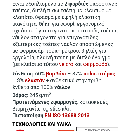
Είναι εξοπλισμένο με 2
φαρδιές
μπροστινές
τσέπες, διπλή πίσω τσέπη με κλείσιμο με
κλαπέτο, ύφασμα με υψηλή ελαστική
ικανότητα, θήκη για σφυρί, εργονομικό
σχεδιασμό για το γόνατο και το πόδι, τσέπες
νάυλον στα γόνατα για επιγονατίδες,
εξωτερικές τσέπες νάυλον αποσπώμενες
με φερμουάρ, τσέπη μέτρου, θηλιές για
εργαλεία, πλαϊνή τσέπη με διπλό άνοιγμα
(με κλείσιμο τύπου
velcro
και
φερμουάρ
).
Σύνθεση
: 60%
βαμβάκι
– 37%
πολυεστέρας
– 3%
ελαστάν
+ ανθεκτικά στην τριβή
ένθετα από 100%
νάιλον
2
Βάρος
: 245 g/m
Προτεινόμενες εφαρμογές
: κατασκευές,
βιομηχανία, logistics κλπ
Πιστοποίηση
EN ISO 13688:2013
ΤΕΧΝΟΛΟΓΙΕΣ ΚΑΙ ΥΛΙΚΑ