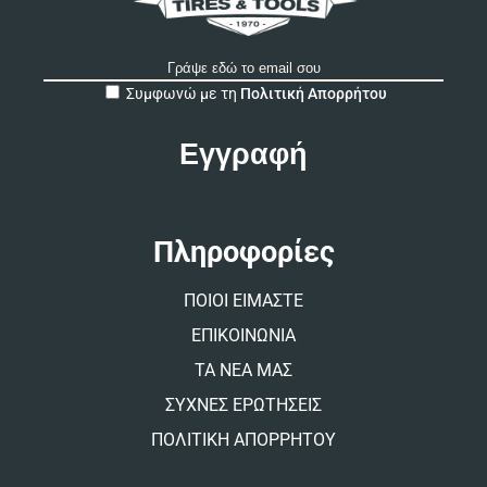
A
Συμφωνώ με τη
Πολιτική Απορρήτου
l
t
e
r
n
a
t
Πληροφορίες
i
v
ΠΟΙΟΙ ΕΙΜΑΣΤΕ
e
:
ΕΠΙΚΟΙΝΩΝΙΑ
ΤΑ ΝΕΑ ΜΑΣ
ΣΥΧΝΕΣ ΕΡΩΤΗΣΕΙΣ
ΠΟΛΙΤΙΚΗ ΑΠΟΡΡΗΤΟΥ