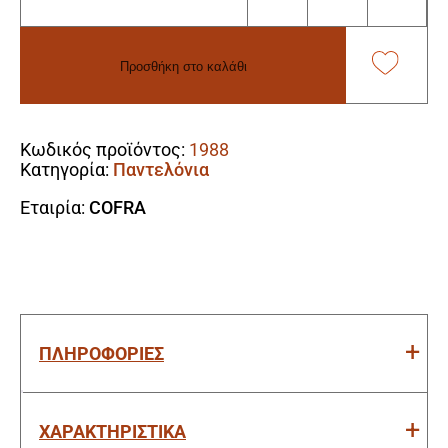
Εργασίας
Super
Stretch
Προσθήκη στο καλάθι
Cofra
Kudus
Alternative:
anthracite/black
ποσότητα
Κωδικός προϊόντος:
1988
Κατηγορία:
Παντελόνια
Εταιρία:
COFRA
ΠΛΗΡΟΦΟΡΙΕΣ
ΧΑΡΑΚΤΗΡΙΣΤΙΚΑ