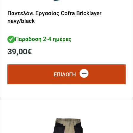
Παντελόνι Εργασίας Cofra Bricklayer
navy/black
Παράδοση 2-4 ημέρες
39,00
€
Αυ
το
ΕΠΙΛΟΓΗ
πρ
έχ
πο
πα
Οι
επ
μπ
να
επ