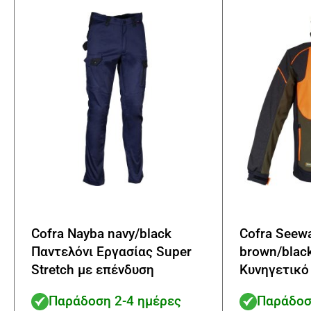
να
επιλεγούν
στη
σελίδα
του
προϊόντος
Cofra Nayba navy/black
Cofra Seewa
Παντελόνι Εργασίας Super
brown/blac
Stretch με επένδυση
Κυνηγετικό
Softshell J
Παράδοση 2-4 ημέρες
Παράδοσ