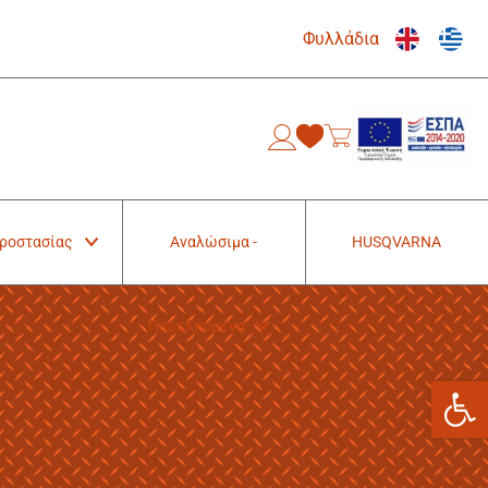
Φυλλάδια
0
Προστασίας
Αναλώσιμα -
HUSQVARNA
Παρελκόμενα
Ανοίξτε