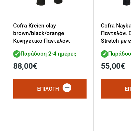
Cofra Kreien clay
Cofra Nayba
brown/black/orange
Παντελόνι 
Κυνηγετικό Παντελόνι
Stretch με 
Ελαστικό 4-way stretch
Παράδοση 2-4 ημέρες
Παράδοσ
88,00
€
55,00
€
Αυτό
το
ΕΠΙΛΟΓΗ
Ε
προϊόν
έχει
πολλαπλές
παραλλαγές.
Οι
επιλογές
μπορούν