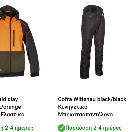
να
επιλεγούν
στη
σελίδα
του
προϊόντος
ld clay
Cofra Wittenau black/black
k/orange
Κυνηγετικό
 Ελαστικό
Μπεκατσοπαντέλονο
acket
η 2-4 ημέρες
Παράδοση 2-4 ημέρες