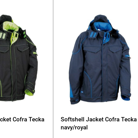
Οι
επιλογές
μπορούν
να
επιλεγούν
στη
σελίδα
του
προϊόντος
acket Cofra Tecka
Softshell Jacket Cofra Tecka
navy/royal