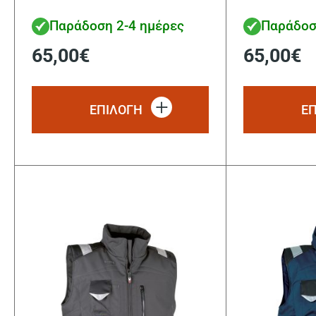
Παράδοση 2-4 ημέρες
Παράδοσ
65,00
€
65,00
€
Αυτό
το
ΕΠΙΛΟΓΗ
Ε
προϊόν
έχει
πολλαπλές
παραλλαγές.
Οι
επιλογές
μπορούν
να
επιλεγούν
στη
σελίδα
του
προϊόντος