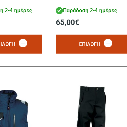
η 2-4 ημέρες
Παράδοση 2-4 ημέρες
65,00
€
Αυτό
το
ΠΙΛΟΓΗ
ΕΠΙΛΟΓΗ
προϊόν
έχει
πολλαπλές
παραλλαγές.
Οι
επιλογές
μπορούν
να
επιλεγούν
στη
σελίδα
του
προϊόντος