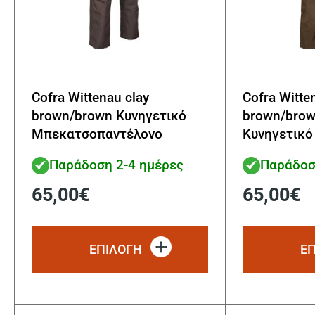
Cofra Wittenau clay
Cofra Witte
brown/brown Κυνηγετικό
brown/brow
Μπεκατσοπαντέλονο
Κυνηγετικό
Μπεκατσοπ
Παράδοση 2-4 ημέρες
Παράδοσ
65,00
€
65,00
€
Αυτό
το
ΕΠΙΛΟΓΗ
Ε
προϊόν
έχει
πολλαπλές
παραλλαγές.