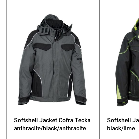
Οι
επιλογές
μπορούν
να
επιλεγούν
στη
σελίδα
του
προϊόντος
Softshell Jacket Cofra Tecka
Softshell J
anthracite/black/anthracite
black/lime