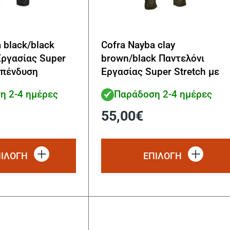
 black/black
Cofra Nayba clay
Εργασίας Super
brown/black Παντελόνι
επένδυση
Εργασίας Super Stretch με
επένδυση
η 2-4 ημέρες
Παράδοση 2-4 ημέρες
55,00
€
Αυτό
το
ΠΙΛΟΓΗ
ΕΠΙΛΟΓΗ
προϊόν
έχει
πολλαπλές
παραλλαγές.
Οι
επιλογές
μπορούν