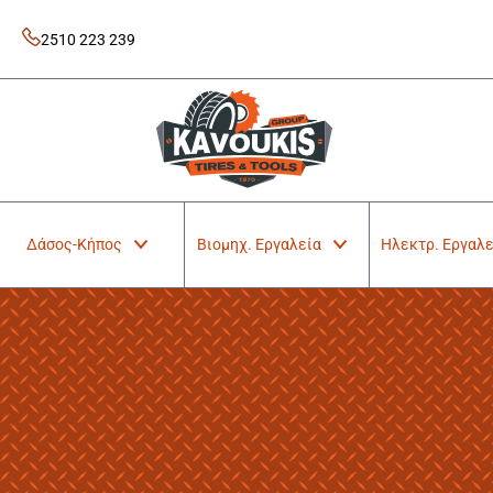
Skip
to
2510 223 239
content
Kavoukis Tools
Tires & Tools
Δάσος-Κήπος
Βιομηχ. Εργαλεία
Ηλεκτρ. Εργαλε