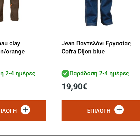
nau clay
Jean Παντελόνι Εργασίας
n/orange
Cofra Dijon blue
αντέλονο
η 2-4 ημέρες
Παράδοση 2-4 ημέρες
19,90
€
Αυτό
το
ΠΙΛΟΓΗ
ΕΠΙΛΟΓΗ
προϊόν
έχει
πολλαπλές
παραλλαγές.