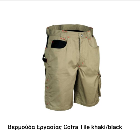
Οι
επ
μπ
να
επ
στ
σε
το
πρ
Βερμούδα Εργασίας Cofra Tile khaki/black