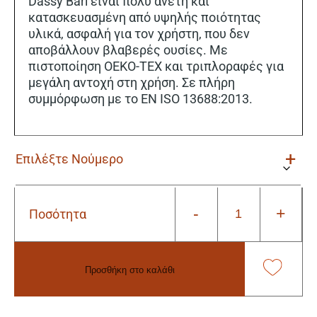
Dassy Bari είναι πολύ άνετη και
κατασκευασμένη από υψηλής ποιότητας
υλικά, ασφαλή για τον χρήστη, που δεν
αποβάλλουν βλαβερές ουσίες. Με
πιστοποίηση OEKO-TEX και τριπλοραφές για
μεγάλη αντοχή στη χρήση. Σε πλήρη
συμμόρφωση με το EN ISO 13688:2013.
-
+
Ποσότητα
Βερμούδα
Εργασίας
Dassy
Bari
Προσθήκη στο καλάθι
cement
grey
Alternative:
ποσότητα