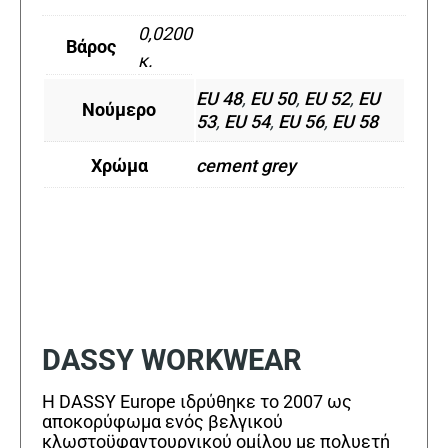
0,0200
Βάρος
κ.
EU 48
,
EU 50
,
EU 52
,
EU
Νούμερο
53
,
EU 54
,
EU 56
,
EU 58
Χρώμα
cement grey
DASSY WORKWEAR
Η DASSY Europe ιδρύθηκε το 2007 ως
αποκορύφωμα ενός βελγικού
κλωστοϋφαντουργικού ομίλου με πολυετή