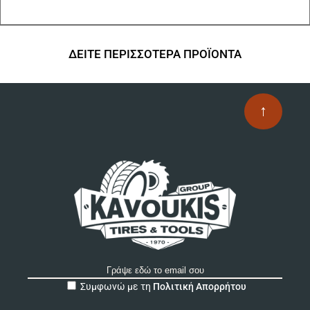
πο
πα
Οι
επ
ΔΕΙΤΕ ΠΕΡΙΣΣΟΤΕΡΑ ΠΡΟΪΟΝΤΑ
μπ
να
επ
↑
στ
σε
το
πρ
A
Συμφωνώ με τη
Πολιτική Απορρήτου
l