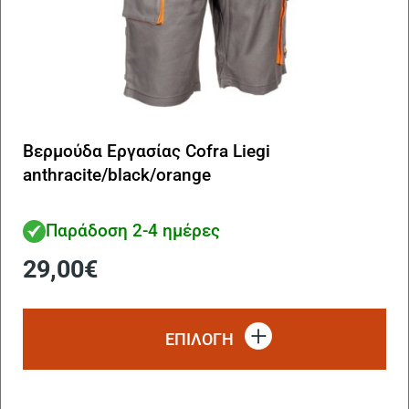
Βερμούδα Εργασίας Cofra Liegi
anthracite/black/orange
Παράδοση 2-4 ημέρες
29,00
€
Αυ
το
ΕΠΙΛΟΓΗ
πρ
έχ
πο
πα