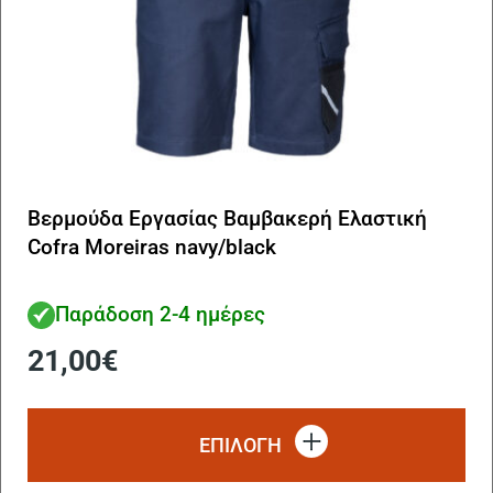
Βερμούδα Εργασίας Βαμβακερή Ελαστική
Cofra Moreiras navy/black
Παράδοση 2-4 ημέρες
21,00
€
Αυ
το
ΕΠΙΛΟΓΗ
πρ
έχ