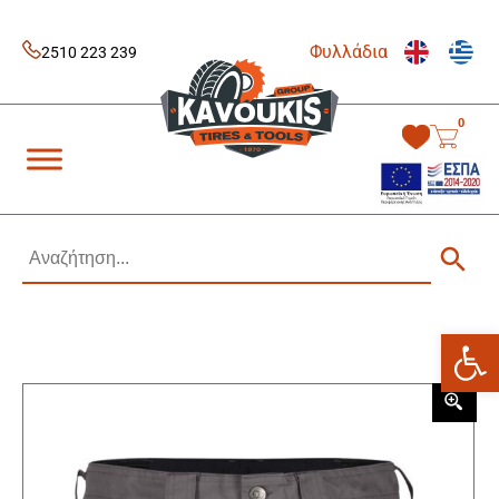
Skip
to
Φυλλάδια
content
2510 223 239
0
Kavoukis Tools
Tires & Tools
Ανοίξτε