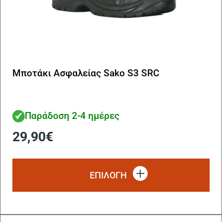
Μποτάκι Ασφαλείας Sako S3 SRC
Παράδοση 2-4 ημέρες
29,90
€
Αυ
το
ΕΠΙΛΟΓΗ
πρ
έχ
πο
πα