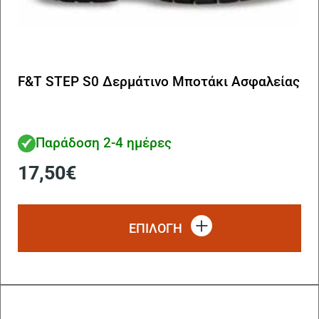
F&T STEP S0 Δερμάτινο Μποτάκι Ασφαλείας
Παράδοση 2-4 ημέρες
17,50
€
Αυ
το
ΕΠΙΛΟΓΗ
πρ
έχ
πο
πα
Οι
επ