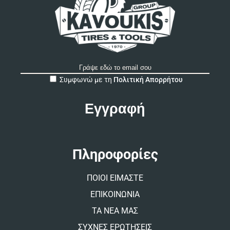
A
Συμφωνώ με τη
Πολιτική Απορρήτου
l
t
e
r
n
a
t
Πληροφορίες
i
v
ΠΟΙΟΙ ΕΙΜΑΣΤΕ
e
:
ΕΠΙΚΟΙΝΩΝΙΑ
ΤΑ ΝΕΑ ΜΑΣ
ΣΥΧΝΕΣ ΕΡΩΤΗΣΕΙΣ