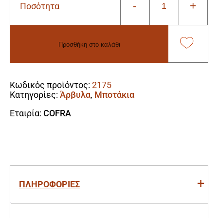
-
+
Ποσότητα
Μπότα
Rigger
Ασφαλείας
Cofra
Προσθήκη στο καλάθι
Brunico
UK
Alternative:
S3
CI
Κωδικός προϊόντος:
2175
SRC
Κατηγορίες:
Άρβυλα
,
Μποτάκια
ποσότητα
Εταιρία:
COFRA
ΠΛΗΡΟΦΟΡΙΕΣ