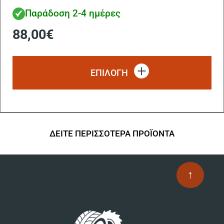
Παράδοση 2-4 ημέρες
88,00
€
Αυ
το
ΕΠΙΛΟΓΗ
πρ
έχ
πο
πα
Οι
επ
ΔΕΙΤΕ ΠΕΡΙΣΣΟΤΕΡΑ ΠΡΟΪΟΝΤΑ
μπ
να
επ
↑
στ
σε
το
πρ