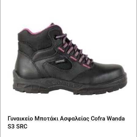
Οι
επ
μπ
να
επ
στ
σε
το
πρ
Γυναικείο Μποτάκι Ασφαλείας Cofra Wanda
S3 SRC