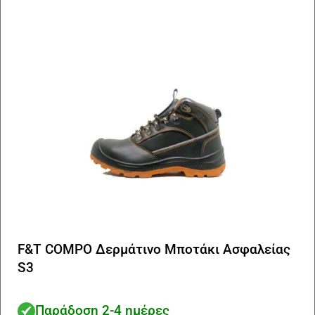
μπ
να
επ
στ
σε
το
πρ
F&T COMPO Δερμάτινο Μποτάκι Ασφαλείας
S3
Παράδοση 2-4 ημέρες