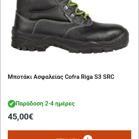
το
πρ
Μποτάκι Ασφαλείας Cofra Riga S3 SRC
Παράδοση 2-4 ημέρες
45,00
€
Αυ
το