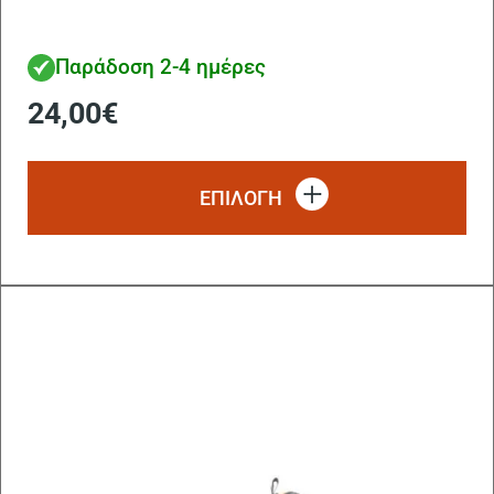
Παράδοση 2-4 ημέρες
24,00
€
Αυ
το
ΕΠΙΛΟΓΗ
πρ
έχ
πο
πα
Οι
επ
μπ
να
επ
στ
σε
το