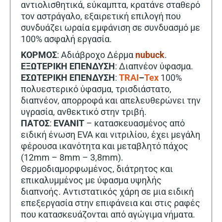
αντιολισθητικά, εύκαμπτα, κρατάνε σταθερό
τον αστράγαλο, εξαιρετική επιλογή που
συνδυάζει ωραία εμφάνιση σε συνδυασμό με
100% ασφαλή εργασία.
ΚΟΡΜΟΣ
: Αδιάβροχο Δέρμα
nubuck
.
ΕΞΩΤΕΡΙΚΗ ΕΠΕΝΔΥΣΗ
: Διαπνέον ύφασμα.
ΕΣΩΤΕΡΙΚΗ ΕΠΕΝΔΥΣΗ
:
TRAI
–
Tex
100%
πολυεστερικό ύφασμα, τρισδιάστατο,
διαπνέον, απορροφά και απελευθερώνει την
υγρασία, ανθεκτικό στην τριβή.
ΠΑΤΟΣ
:
EVANIT
– κατασκευασμένος από
ειδική ένωση EVA και νιτριλίου, έχει μεγάλη
φέρουσα ικανότητα και μεταβλητό πάχος
(12mm – 8mm – 3,8mm).
Θερμοδιαμορφωμένος, διάτρητος και
επικαλυμμένος με ύφασμα υψηλής
διαπνοής. Αντιστατικός χάρη σε μια ειδική
επεξεργασία στην επιφάνεια και στις ραφές
που κατασκευάζονται από αγώγιμα νήματα.