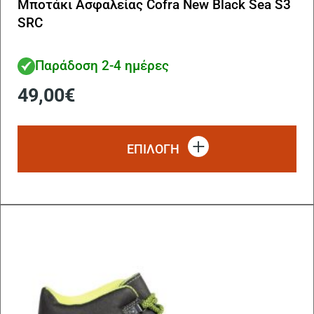
Μποτάκι Ασφαλείας Cofra New Black Sea S3
SRC
Παράδοση 2-4 ημέρες
49,00
€
Αυ
το
ΕΠΙΛΟΓΗ
πρ
έχ
πο
πα
Οι
επ
μπ
να
επ
στ
σε