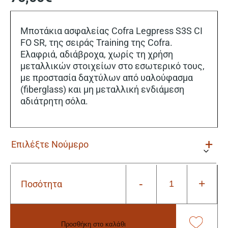
Μποτάκια ασφαλείας Cofra Legpress S3S CI
FO SR, της σειράς Training της Cofra.
Ελαφριά, αδιάβροχα, χωρίς τη χρήση
μεταλλικών στοιχείων στο εσωτερικό τους,
με προστασία δαχτύλων από υαλούφασμα
(fiberglass) και μη μεταλλική ενδιάμεση
αδιάτρητη σόλα.
-
+
Ποσότητα
Cofra
Legpress
S3S
CI
Προσθήκη στο καλάθι