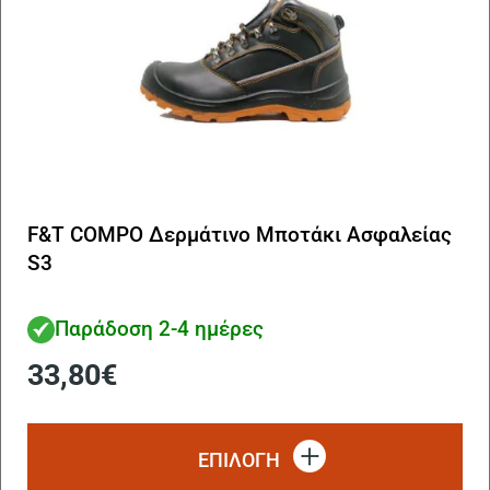
πρ
F&T COMPO Δερμάτινο Μποτάκι Ασφαλείας
S3
Παράδοση 2-4 ημέρες
33,80
€
Αυ
το
ΕΠΙΛΟΓΗ
πρ