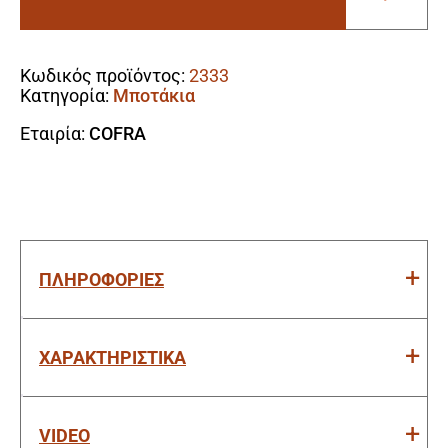
FO
SR
Alternative:
Μποτάκι
Ασφαλείας
Κωδικός προϊόντος:
2333
ποσότητα
Κατηγορία:
Μποτάκια
Εταιρία:
COFRA
ΠΛΗΡΟΦΟΡΙΕΣ
ΧΑΡΑΚΤΗΡΙΣΤΙΚΑ
VIDEO