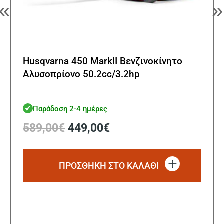
«
»
Husqvarna 450 MarkII Βενζινοκίνητο
Αλυσοπρίονο 50.2cc/3.2hp
Παράδοση 2-4 ημέρες
Original
Η
589,00
€
449,00
€
price
τρέχουσα
was:
τιμή
589,00€.
είναι:
ΠΡΟΣΘΗΚΗ ΣΤΟ ΚΑΛΑΘΙ
449,00€.