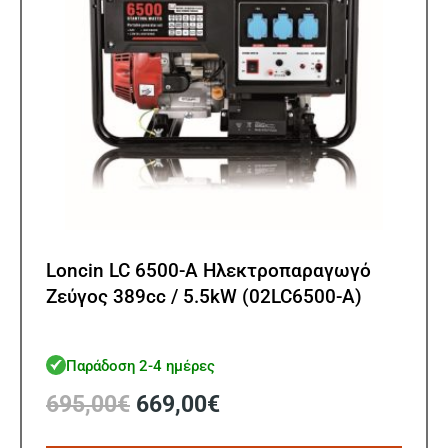
Loncin LC 6500-A Ηλεκτροπαραγωγό
Ζεύγος 389cc / 5.5kW (02LC6500-A)
Παράδοση 2-4 ημέρες
Original
Η
695,00
€
669,00
€
price
τρέχουσα