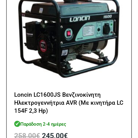
Loncin LC1600JS Βενζινοκίνητη
Ηλεκτρογεννήτρια AVR (Με κινητήρα LC
154F 2,3 Hp)
Παράδοση 2-4 ημέρες
Original
Η
258,00
€
245,00
€