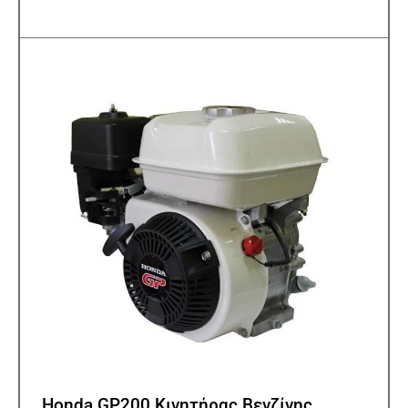
Honda GP200 Κινητήρας Βενζίνης