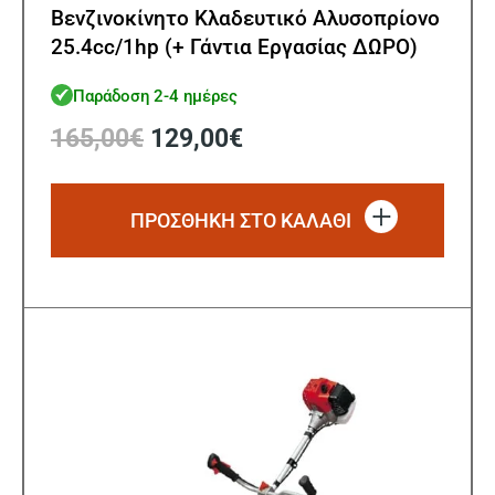
Βενζινοκίνητο Κλαδευτικό Αλυσοπρίονο
25.4cc/1hp (+ Γάντια Εργασίας ΔΩΡΟ)
Παράδοση 2-4 ημέρες
Original
Η
165,00
€
129,00
€
price
τρέχουσα
was:
τιμή
165,00€.
είναι:
ΠΡΟΣΘΗΚΗ ΣΤΟ ΚΑΛΑΘΙ
129,00€.