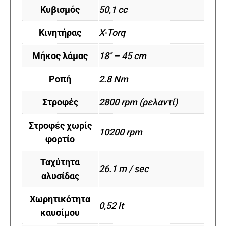
Κυβισμός
50,1 cc
Κινητήρας
X-Torq
Μήκος λάμας
18'' – 45 cm
Ροπή
2.8 Nm
Στροφές
2800 rpm (ρελαντί)
Στροφές χωρίς
10200 rpm
φορτίο
Ταχύτητα
26.1 m / sec
αλυσίδας
Χωρητικότητα
0,52 lt
καυσίμου