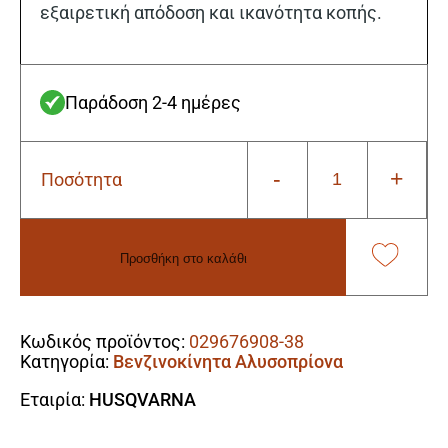
εξαιρετική απόδοση και ικανότητα κοπής.
Παράδοση 2-4 ημέρες
-
+
Ποσότητα
Husqvarna
550XP
MARK
II
Προσθήκη στο καλάθι
Autotune
Βενζινοκίνητο
Alternative:
Αλυσοπρίονο
50.1cc/4.0hp
Κωδικός προϊόντος:
029676908-38
ποσότητα
Κατηγορία:
Βενζινοκίνητα Αλυσοπρίονα
Εταιρία:
HUSQVARNA