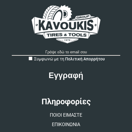
A
Συμφωνώ με τη
Πολιτική Απορρήτου
l
t
e
r
n
a
t
Πληροφορίες
i
v
ΠΟΙΟΙ ΕΙΜΑΣΤΕ
e
:
ΕΠΙΚΟΙΝΩΝΙΑ