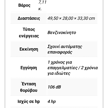
7,11
Βάρος
κ.
Διαστάσεις
49,50 × 28,00 × 33,30 cm
Τύπος
Βενζινοκίνητο
ενέργειας
Σχοινί αυτόματης
Εκκίνηση
επαναφοράς
1 χρόνος για
Εγγύηση
επαγγελματίες / 2 χρόνια
για ιδιώτες
Ένταση
106 dB
θορύβου
Ισχύς σε hp
4 hp