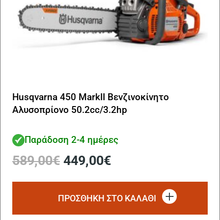
Husqvarna 450 MarkII Βενζινοκίνητο
Αλυσοπρίονο 50.2cc/3.2hp
Παράδοση 2-4 ημέρες
Original
Η
589,00
€
449,00
€
price
τρέχουσα
was:
τιμή
589,00€.
είναι:
ΠΡΟΣΘΗΚΗ ΣΤΟ ΚΑΛΑΘΙ
449,00€.