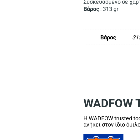
Συσκευασμένο σε χάρ
Βάρος
: 313 gr
Βάρος
313
WADFOW Tr
Η WADFOW trusted too
ανήκει στον ίδιο όμιλ