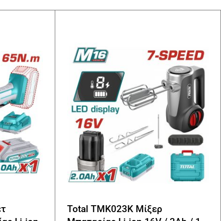
ετ
Total TMK023K Μίξερ