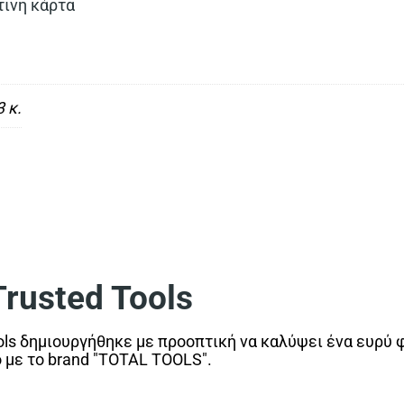
τινη κάρτα
 κ.
usted Tools
ls δημιουργήθηκε με προοπτική να καλύψει ένα ευρύ 
ο με το brand "TOTAL TOOLS".