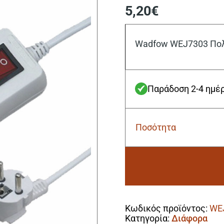
5,20
€
Wadfow WEJ7303 Πολ
Παράδοση 2-4 ημέ
Ποσότητα
Wadfow
WEJ7303
Πολύμπριζο
3
Θέσεων
ποσότητα
Alternative:
Κωδικός προϊόντος:
WE
Κατηγορία:
Διάφορα