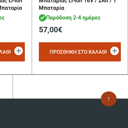
ας Li-ion
Μπαταρίας Li-ion 16V / 2Ah / 1
 Μπαταρία
Μπαταρία
ες
Παράδοση 2-4 ημέρες
57,00
€
ΛΑΘΙ
ΠΡΟΣΘΗΚΗ ΣΤΟ ΚΑΛΑΘΙ
↑