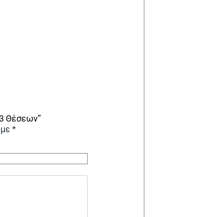
 3 Θέσεων”
 με
*