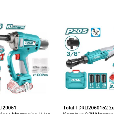
LI20051
Total TDRLI2060152 Σ