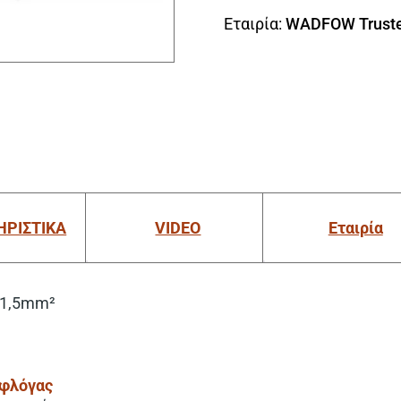
Εταιρία:
WADFOW Truste
ΗΡΙΣΤΙΚΑ
VIDEO
Εταιρία
G1,5mm²
 φλόγας