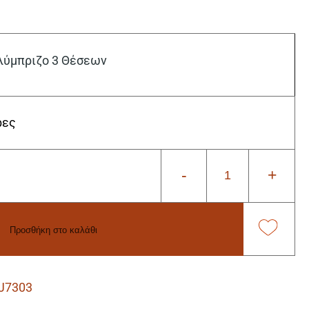
ύμπριζο 3 Θέσεων
ρες
-
+
Προσθήκη στο καλάθι
J7303