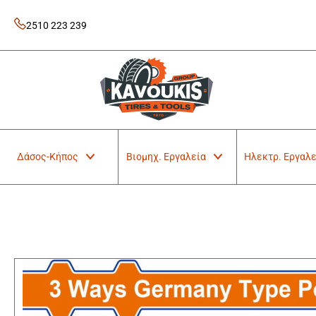
Skip
to
2510 223 239
content
Kavoukis Tools
Tires & Tools
Δάσος-Κήπος
Βιομηχ. Εργαλεία
Ηλεκτρ. Εργαλε