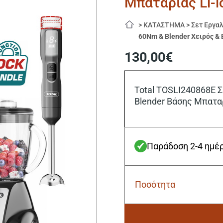
Μπαταρίας Li-i
>
ΚΑΤΑΣΤΗΜΑ
>
Σετ Εργα
60Nm & Blender Χειρός & 
130,00
€
Total TOSLI240868E 
Blender Βάσης Μπαταρ
Παράδοση 2-4 ημέ
Ποσότητα
Total
TOSLI240868E
Σετ
Δραπανοκατσάβιδο