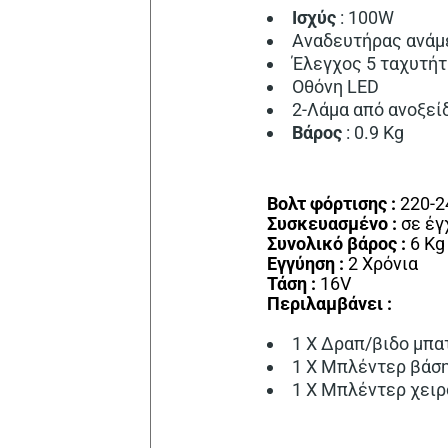
Ισχύς
: 100W
Αναδευτήρας ανάμ
Έλεγχος 5 ταχυτή
Οθόνη LED
2-Λάμα από ανοξεί
Βάρος
: 0.9 Kg
Βολτ φόρτισης :
220-
Συσκευασμένο :
σε έγ
Συνολικό βάρος :
6 Kg
Εγγύηση :
2 Χρόνια
Τάση :
16V
Περιλαμβάνει :
1 Χ Δραπ/βιδο μπατ
1 Χ Μπλέντερ βάση
1 Χ Μπλέντερ χειρ