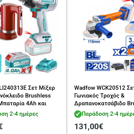
LI240313E Σετ Μίξερ
Wadfow WCK20512 Σε
νόκλειδο Brushless
Γωνιακός Τροχός &
Μπαταρία 4Ah και
Δραπανοκατσάβιδο Br
20V με 2 Μπαταρίες 3
ση 2-4 ημέρες
Παράδοση 2-4 ημέρ
€
131,00
€