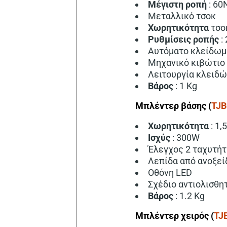
Μέγιστη ροπή
: 6
Μεταλλικό τσοκ
Χωρητικότητα
τσο
Ρυθμίσεις ροπής
:
Αυτόματο κλείδωμα
Μηχανικό κιβώτιο
Λειτουργία κλειδ
Βάρος
: 1 Kg
Μπλέντερ βάσης (
TJB
Χωρητικότητα
: 1,
Ισχύς
: 300W
Έλεγχος 2 ταχυτή
Λεπίδα από ανοξεί
Οθόνη LED
Σχέδιο αντιολισθη
Βάρος
: 1.2 Kg
Μπλέντερ χειρός (
TJ