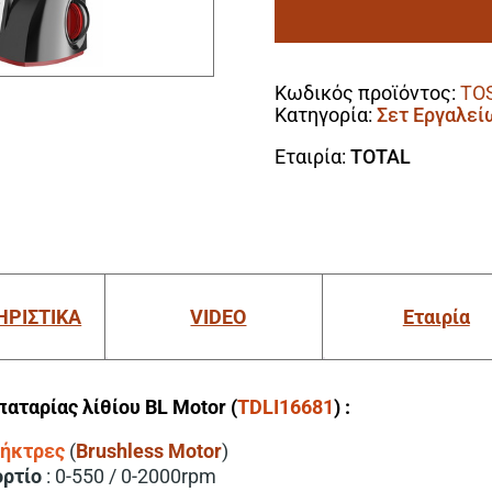
60Nm
&
Alternative:
Blender
Χειρός
Κωδικός προϊόντος:
TO
&
Κατηγορία:
Σετ Εργαλεί
Blender
Βάσης
Εταιρία:
TOTAL
Μπαταρίας
Li-
ion
16V
/
2Ah
/
ΗΡΙΣΤΙΚΑ
VIDEO
Εταιρία
2
Μπαταρίες
ποσότητα
ταρίας λίθίου BL Motor (
TDLI16681
) :
ψήκτρες
(
Brushless Motor
)
ορτίο
: 0-550 / 0-2000rpm