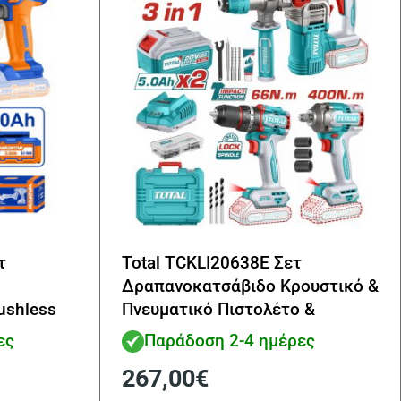
τ
Total TCKLI20638E Σετ
Δραπανοκατσάβιδο Κρουστικό &
ushless
Πνευματικό Πιστολέτο &
Ah
Μπουλονόκλειδο Μπαταρίας. Li-
ες
Παράδοση 2-4 ημέρες
ion 20V
267,00
€