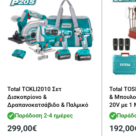
Total TCKLI2010 Σετ
Total TOS
Δισκοπρίονο &
& Μπουλο
Δραπανοκατσάβιδο & Παλμικό
20V με 1 
Κατσαβίδι & Σέγα 20V με 2
Θήκη
Παράδοση 2-4 ημέρες
Παράδο
Μπαταρίες 4Ah και Θήκη
299,00
€
192,00