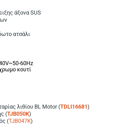
ειξης άξονα SUS
των
δωτο ατσάλι
240V~50-60Hz
χρωμο κουτί
αρίας λιθίου BL Motor (
TDLI16681
)
ς (
TJB050K
)
ός (
TJB047K
)