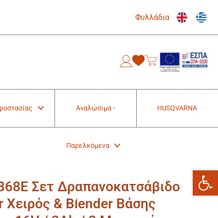
Φυλλάδια
0
Προστασίας
Αναλώσιμα -
HUSQVARNA
Παρελκόμενα
Ανοίξτε
0868E Σετ Δραπανοκατσάβιδο
 Χειρός & Blender Βάσης