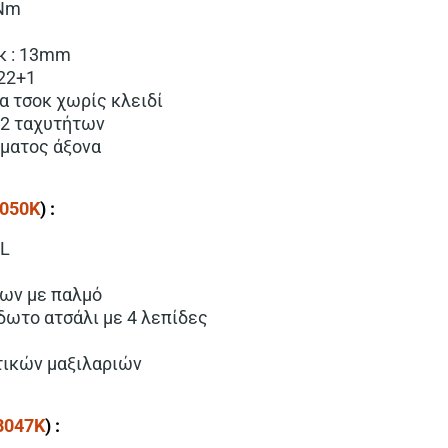
0Nm
κ : 13mm
 22+1
 τσοκ χωρίς κλειδί
 2 ταχυτήτων
ώματος άξονα
050K
) :
5L
των με παλμό
δωτο ατσάλι με 4 λεπίδες
τικών μαξιλαριών
B047K
) :