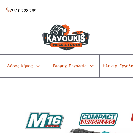
Skip
to
2510 223 239
content
Kavoukis Tools
Tires & Tools
Δάσος-Κήπος
Βιομηχ. Εργαλεία
Ηλεκτρ. Εργαλε