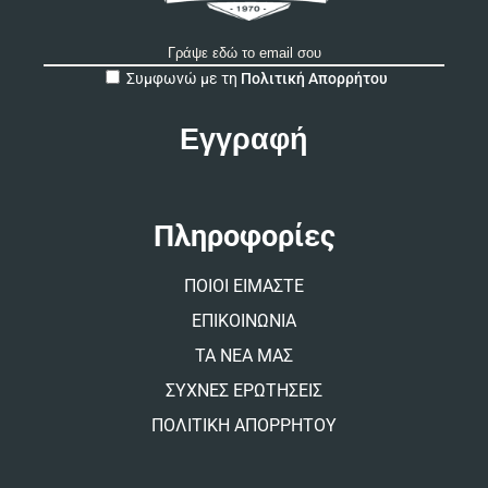
A
Συμφωνώ με τη
Πολιτική Απορρήτου
l
t
e
r
n
a
t
Πληροφορίες
i
v
ΠΟΙΟΙ ΕΙΜΑΣΤΕ
e
:
ΕΠΙΚΟΙΝΩΝΙΑ
ΤΑ ΝΕΑ ΜΑΣ
ΣΥΧΝΕΣ ΕΡΩΤΗΣΕΙΣ
ΠΟΛΙΤΙΚΗ ΑΠΟΡΡΗΤΟΥ