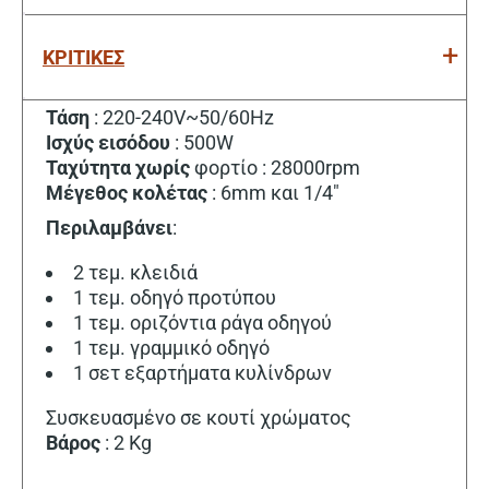
ΚΡΙΤΙΚΕΣ
Τάση
: 220-240V~50/60Hz
Ισχύς
εισόδου
: 500W
Ταχύτητα
χωρίς
φορτίο : 28000rpm
Μέγεθος
κολέτας
: 6mm και 1/4″
Περιλαμβάνει
:
2 τεμ. κλειδιά
1 τεμ. οδηγό προτύπου
1 τεμ. οριζόντια ράγα οδηγού
1 τεμ. γραμμικό οδηγό
1 σετ εξαρτήματα κυλίνδρων
Συσκευασμένο σε κουτί χρώματος
Βάρος
: 2 Kg