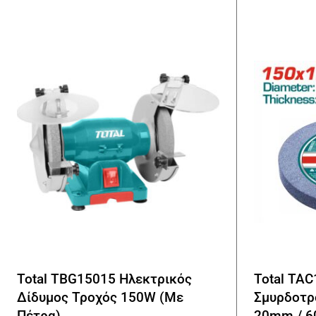
Total TBG15015 Ηλεκτρικός
Total TA
Δίδυμος Τροχός 150W (Με
Σμυρδοτρο
Πέτρα)
20mm / 60