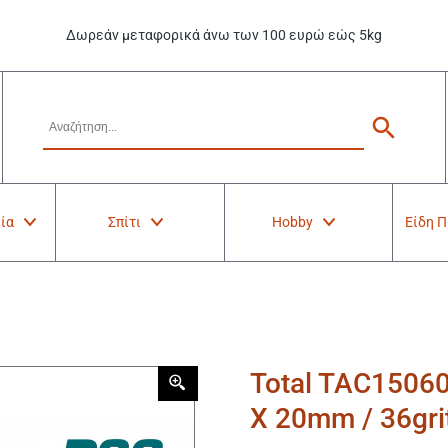
Δωρεάν μεταφορικά άνω των 100 ευρώ εώς 5kg
ία
Σπίτι
Hobby
Είδη 
Total TAC1506
Χ 20mm / 36gri