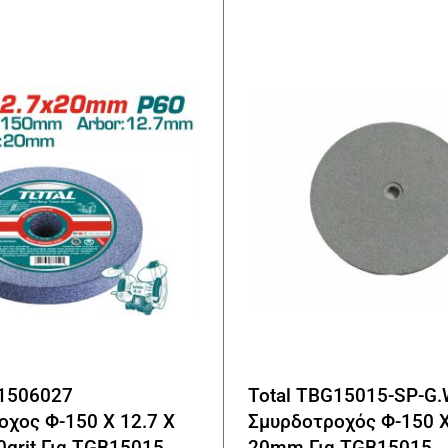
C1506027
Total TBG15015-SP-G
χος Φ-150 Χ 12.7 Χ
Σμυρδοτροχός Φ-150 Χ
grit Για TGB15015
20mm Για TGB15015