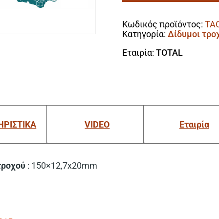
Alternative:
Χ
20mm
Κωδικός προϊόντος:
TA
/
Κατηγορία:
Δίδυμοι τρο
36grit
Για
Εταιρία:
TOTAL
TGB15015
ποσότητα
ΗΡΙΣΤΙΚΑ
VIDEO
Εταιρία
τροχού
: 150×12,7x20mm