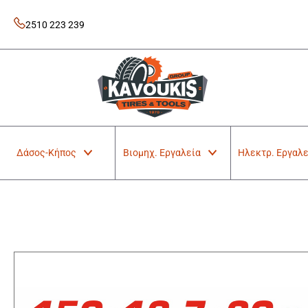
Skip
to
2510 223 239
content
Kavoukis Tools
Tires & Tools
Δάσος-Κήπος
Βιομηχ. Εργαλεία
Ηλεκτρ. Εργαλε