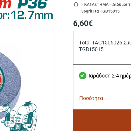
>
ΚΑΤΑΣΤΗΜΑ
>
Δίδυμοι τ
36grit Για TGB15015
6,60
€
Total TAC1506026 Σμυ
TGB15015
Παράδοση 2-4 ημέ
Ποσότητα
Total
TAC1506026
Σμυριδοτροχός
Φ-150
Χ
12.7