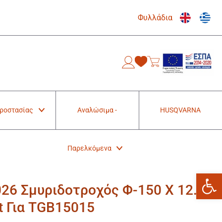
Φυλλάδια
0
Προστασίας
Αναλώσιμα -
HUSQVARNA
Παρελκόμενα
Ανοίξτε
026 Σμυριδοτροχός Φ-150 Χ 12.7
t Για TGB15015