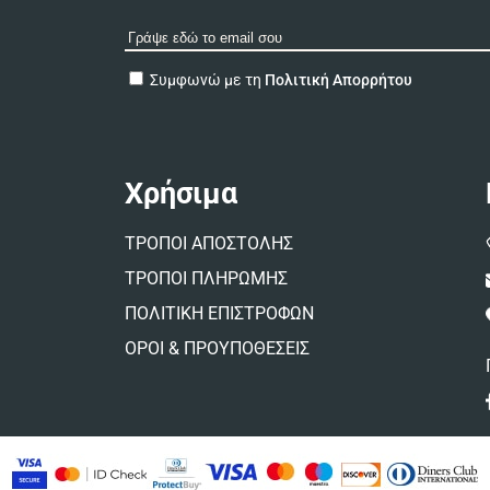
A
Συμφωνώ με τη
Πολιτική Απορρήτου
l
t
e
r
n
Χρήσιμα
a
t
ΤΡΟΠΟΙ ΑΠΟΣΤΟΛΗΣ
i
v
ΤΡΟΠΟΙ ΠΛΗΡΩΜΗΣ
e
ΠΟΛΙΤΙΚΗ ΕΠΙΣΤΡΟΦΩΝ
:
ΟΡΟΙ & ΠΡΟΥΠΟΘΕΣΕΙΣ