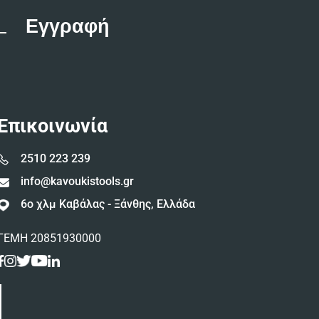
Επικοινωνία
2510 223 239
info@kavoukistools.gr
6ο χλμ Καβάλας - Ξάνθης, Ελλάδα
ΓΕΜΗ 20851930000