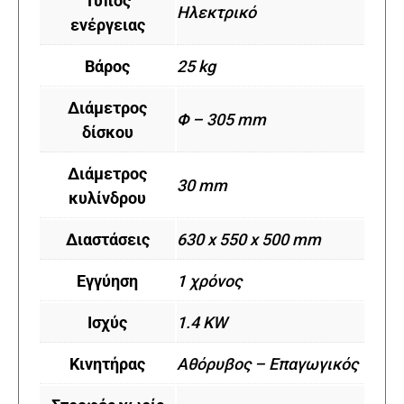
Τύπος
Ηλεκτρικό
ενέργειας
Βάρος
25 kg
Διάμετρος
Φ – 305 mm
δίσκου
Διάμετρος
30 mm
κυλίνδρου
Διαστάσεις
630 x 550 x 500 mm
Εγγύηση
1 χρόνος
Ισχύς
1.4 KW
Κινητήρας
Αθόρυβος – Επαγωγικός