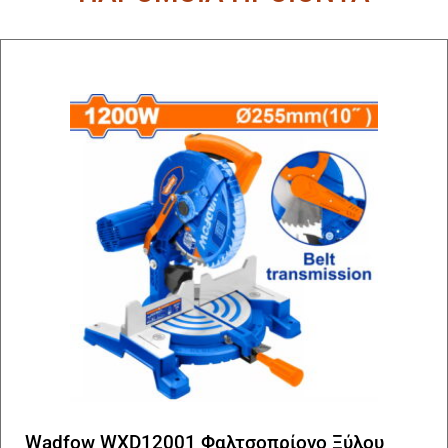
Wadfow WXD12001 Φαλτσοπρίονο Ξύλου