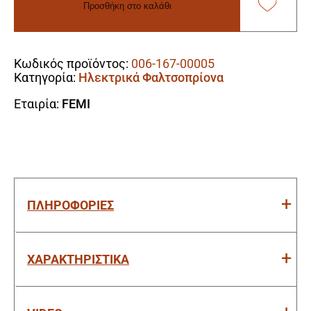
Προσθήκη στο καλάθι
Φαλτσοπρίονο
Κοπής
Alternative:
Ξύλου
1.4kW
Κωδικός προϊόντος:
006-167-00005
(Δύο
Κατηγορία:
Ηλεκτρικά Φαλτσοπρίονα
Εργασιών)
ποσότητα
Εταιρία:
FEMI
ΠΛΗΡΟΦΟΡΙΕΣ
ΧΑΡΑΚΤΗΡΙΣΤΙΚΑ