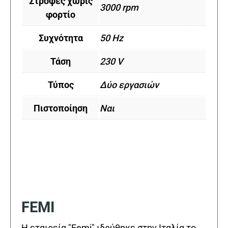
Στροφές χωρίς
3000 rpm
φορτίο
Συχνότητα
50 Hz
Τάση
230 V
Τύπος
Δύο εργασιών
Πιστοποίηση
Ναι
FEMI
Η εταιρεία "Femi" ιδρύθηκε στην Ιταλία το