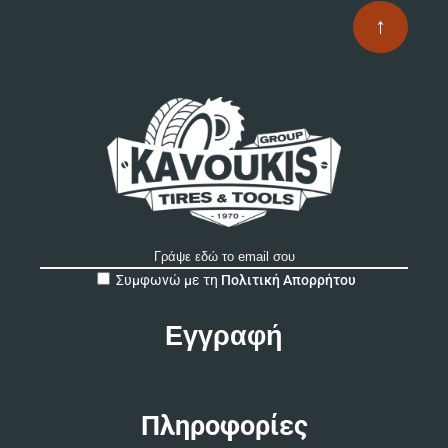
↑
A
Συμφωνώ με τη
Πολιτική Απορρήτου
l
t
e
r
n
a
t
Πληροφορίες
i