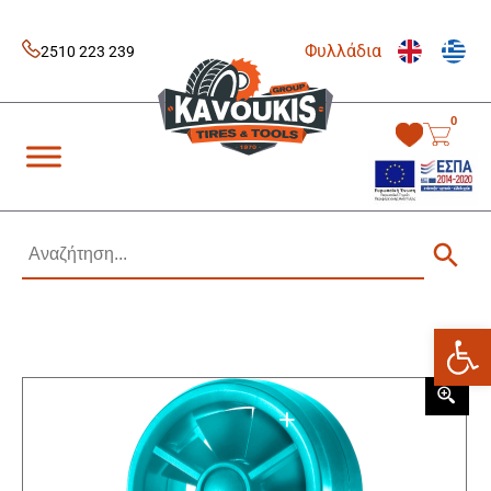
Skip
to
Φυλλάδια
content
2510 223 239
0
Kavoukis Tools
Tires & Tools
Ανοίξτε