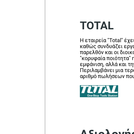
TOTAL
Η εταιρεία "Total" έχ
καθώς συνδυάζει εργ
παρελθόν και οι διοικ
"κορυφαία ποιότητα" η
εμφάνιση, αλλά και τ
Περιλαμβάνει μια τερ
αριθμό πωλήσεων που