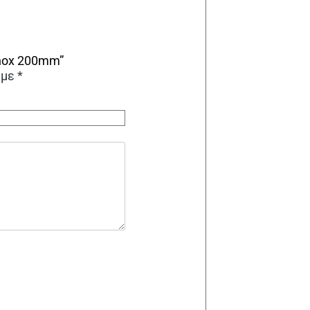
Inox 200mm”
 με
*