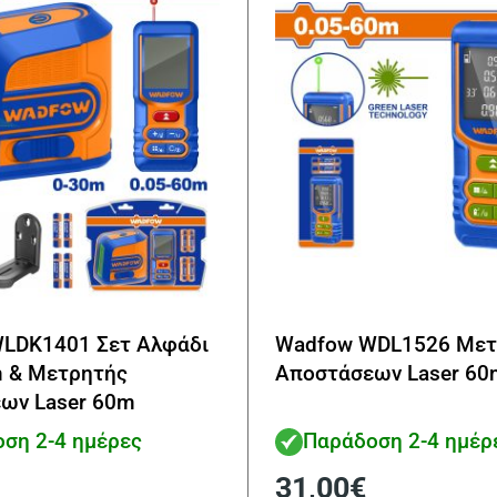
LDK1401 Σετ Αλφάδι
Wadfow WDL1526 Μετ
m & Μετρητής
Αποστάσεων Laser 60
ων Laser 60m
ση 2-4 ημέρες
Παράδοση 2-4 ημέρ
31,00
€