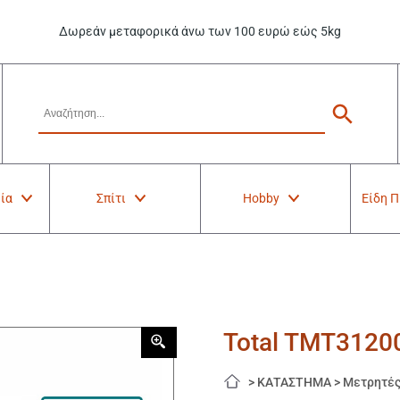
Δωρεάν μεταφορικά άνω των 100 ευρώ εώς 5kg
ία
Σπίτι
Hobby
Είδη 
Total TMT3120
>
ΚΑΤΑΣΤΗΜΑ
>
Μετρητέ