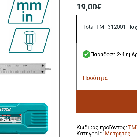
19,00
€
Total TMT312001 Πα
Παράδοση 2-4 ημέ
Ποσότητα
Total
TMT312001
Παχύμετρο
Inox
200mm
ποσότητα
Alternative:
Κωδικός προϊόντος:
TM
Κατηγορία:
Μετρητές