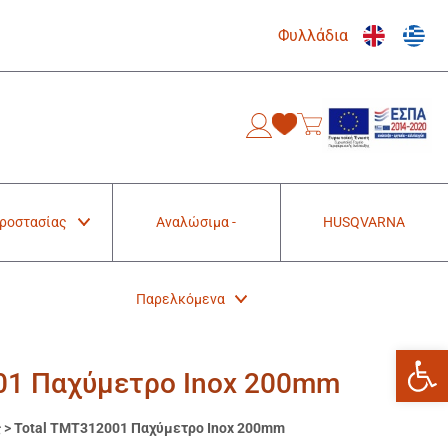
Φυλλάδια
0
Προστασίας
Αναλώσιμα -
HUSQVARNA
Παρελκόμενα
Ανοίξτε
01 Παχύμετρο Inox 200mm
ς
>
Total TMT312001 Παχύμετρο Inox 200mm