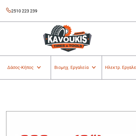
Skip
to
2510 223 239
content
Kavoukis Tools
Tires & Tools
Δάσος-Κήπος
Βιομηχ. Εργαλεία
Ηλεκτρ. Εργαλε