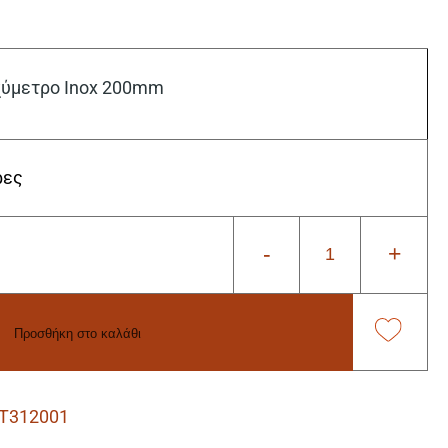
χύμετρο Inox 200mm
ρες
-
+
Προσθήκη στο καλάθι
T312001