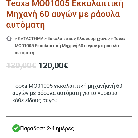
Teoxa MO01005 Εκκολαπτική
Μηχανή 60 αυγών με ράουλα
αυτόματη
>
ΚΑΤΑΣΤΗΜΑ
>
Εκκολαπτικές Κλωσσομηχανές
>
Teoxa
MO01005 Εκκολαπτική Μηχανή 60 αυγών με ράουλα
αυτόματη
Original
Η
130,00
€
120,00
€
price
τρέχουσα
was:
τιμή
130,00€.
είναι:
Teoxa MO01005 εκκολαπτική μηχανήανή 60
120,00€.
αυγών με ράουλα αυτόματη
για το γύρισμα
κάθε είδους αυγού.
Παράδοση 2-4 ημέρες