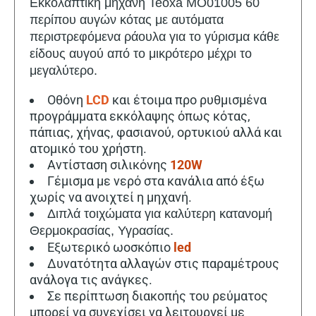
Εκκολαπτική μηχανή Teoxa MO01005 60
περίπου αυγών κότας με αυτόματα
περιστρεφόμενα ράουλα για το γύρισμα κάθε
είδους αυγού από το μικρότερο μέχρι το
μεγαλύτερο.
Οθόνη
LCD
και έτοιμα προ ρυθμισμένα
προγράμματα εκκόλαψης όπως κότας,
πάπιας, χήνας, φασιανού, ορτυκιού αλλά και
ατομικό του χρήστη.
Αντίσταση σιλικόνης
120W
Γέμισμα με νερό στα κανάλια από έξω
χωρίς να ανοιχτεί η μηχανή.
Διπλά τοιχώματα για καλύτερη κατανομή
Θερμοκρασίας, Υγρασίας.
Εξωτερικό ωοσκόπιο
led
Δυνατότητα αλλαγών στις παραμέτρους
ανάλογα τις ανάγκες.
Σε περίπτωση διακοπής του ρεύματος
μπορεί να συνεχίσει να λειτουργεί με