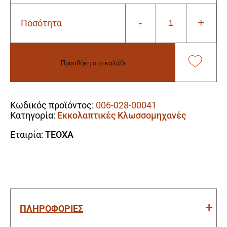
-
+
Ποσότητα
Teoxa
MO01005
Εκκολαπτική
Μηχανή
Προσθήκη στο καλάθι
60
αυγών
Alternative:
με
ράουλα
Κωδικός προϊόντος:
006-028-00041
αυτόματη
Κατηγορία:
Εκκολαπτικές Κλωσσομηχανές
ποσότητα
Εταιρία:
TEOXA
ΠΛΗΡΟΦΟΡΙΕΣ