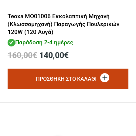
Teoxa MO01006 Εκκολαπτική Μηχανή
(Κλωσσομηχανή) Παραγωγής Πουλερικών
120W (120 Αυγά)
Παράδοση 2-4 ημέρες
Original
Η
160,00
€
140,00
€
price
τρέχουσα
was:
τιμή
160,00€.
είναι:
ΠΡΟΣΘΗΚΗ ΣΤΟ ΚΑΛΑΘΙ
140,00€.