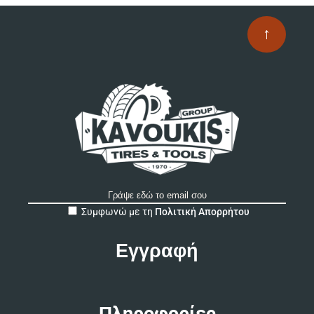
↑
A
Συμφωνώ με τη
Πολιτική Απορρήτου
l
t
e
r
n
a
t
Πληροφορίες