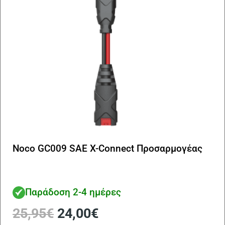
Noco GC009 SAE X-Connect Προσαρμογέας
Παράδοση 2-4 ημέρες
Original
Η
25,95
€
24,00
€
price
τρέχουσα