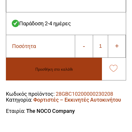
Παράδοση 2-4 ημέρες
-
+
Ποσότητα
Προστατευτική
θήκη
EVA
NOCO
Προσθήκη στο καλάθι
GBC102
για
Alternative:
το
Boost
Κωδικός προϊόντος:
28GBC10200000230208
X
Κατηγορία:
Φορτιστές – Εκκινητές Αυτοκινήτου
GBX55
ποσότητα
Εταιρία:
The NOCO Company