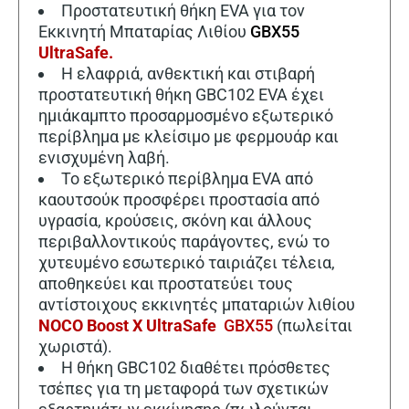
Προστατευτική θήκη EVA για τον
Εκκινητή Μπαταρίας Λιθίου
GBX55
UltraSafe.
Η ελαφριά, ανθεκτική και στιβαρή
προστατευτική θήκη GBC102 EVA έχει
ημιάκαμπτο προσαρμοσμένο εξωτερικό
περίβλημα με κλείσιμο με φερμουάρ και
ενισχυμένη λαβή.
Το εξωτερικό περίβλημα EVA από
καουτσούκ προσφέρει προστασία από
υγρασία, κρούσεις, σκόνη και άλλους
περιβαλλοντικούς παράγοντες, ενώ το
χυτευμένο εσωτερικό ταιριάζει τέλεια,
αποθηκεύει και προστατεύει τους
αντίστοιχους εκκινητές μπαταριών λιθίου
NOCO Boost X UltraSafe

GBX55
(πωλείται
χωριστά).
Η θήκη GBC102 διαθέτει πρόσθετες
τσέπες για τη μεταφορά των σχετικών