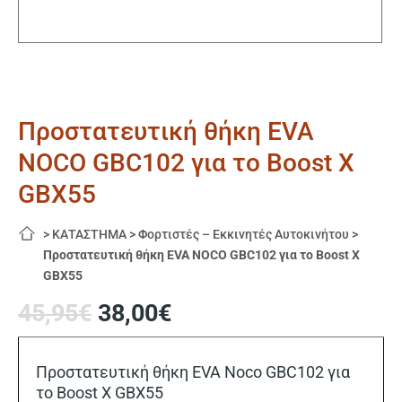
Προστατευτική θήκη EVA
NOCO GBC102 για το Boost X
GBX55
>
ΚΑΤΑΣΤΗΜΑ
>
Φορτιστές – Εκκινητές Αυτοκινήτου
>
Προστατευτική θήκη EVA NOCO GBC102 για το Boost X
GBX55
Original
Η
45,95
€
38,00
€
price
τρέχουσα
was:
τιμή
45,95€.
είναι:
Προστατευτική θήκη EVA Noco GBC102 για
38,00€.
το Boost X GBX55