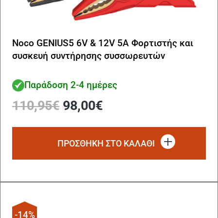
Noco GENIUS5 6V & 12V 5A Φορτιστής και
συσκευή συντήρησης συσσωρευτών
Παράδοση 2-4 ημέρες
Original
Η
110,95
€
98,00
€
price
τρέχουσα
was:
τιμή
110,95€.
είναι:
ΠΡΟΣΘΗΚΗ ΣΤΟ ΚΑΛΑΘΙ
98,00€.
-14%