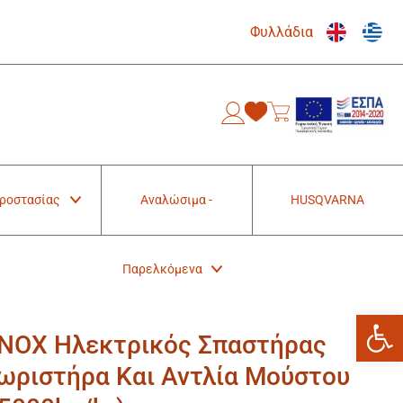
Φυλλάδια
0
Προστασίας
Αναλώσιμα -
HUSQVARNA
Παρελκόμενα
Ανοίξτε
 INOX Ηλεκτρικός Σπαστήρας
ωριστήρα Και Αντλία Μούστου