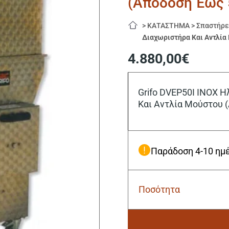
(Απόδοση Έως 
>
ΚΑΤΑΣΤΗΜΑ
>
Σπαστήρε
Διαχωριστήρα Και Αντλία
4.880,00
€
Grifo DVEP50I INOX 
Και Αντλία Μούστου 
Παράδοση 4-10 ημ
Ποσότητα
Grifo
DVEP50I
INOX
Ηλεκτρικός