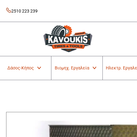
Skip
to
2510 223 239
content
Kavoukis Tools
Tires & Tools
Δάσος-Κήπος
Βιομηχ. Εργαλεία
Ηλεκτρ. Εργαλε