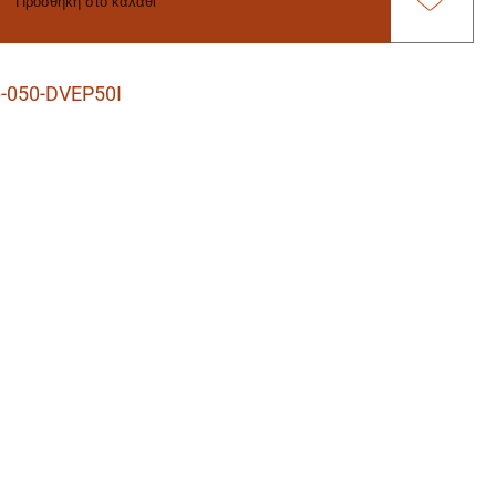
Προσθήκη στο καλάθι
-050-DVEP50I