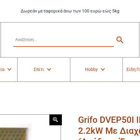
Δωρεάν μεταφορικά άνω των 100 ευρώ εώς 5kg
ία
Σπίτι
Hobby
Είδη 
Grifo DVEP50I
2.2kW Με Διαχ