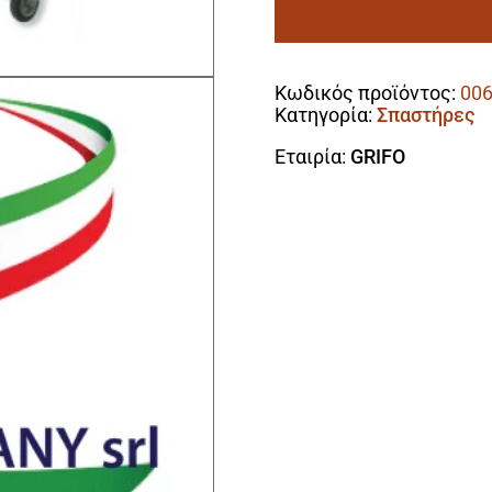
Σπαστήρας
2.2kW
Alternative:
Με
Διαχωριστήρα
Κωδικός προϊόντος:
006
Και
Κατηγορία:
Σπαστήρες
Αντλία
Μούστου
Εταιρία:
GRIFO
(Απόδοση
Έως
5000kg/hr)
ποσότητα