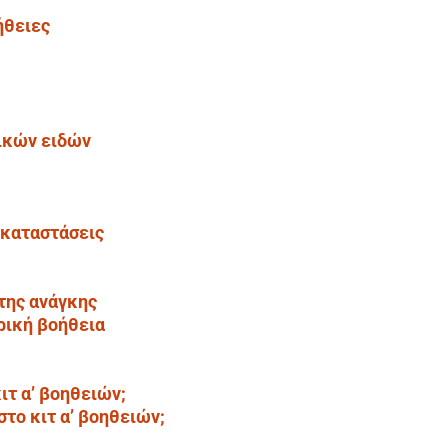
οήθειες
ρικών ειδών
 καταστάσεις
της ανάγκης
ρική βοήθεια
ιτ α’ βοηθειών;
στο κιτ α’ βοηθειών;
;