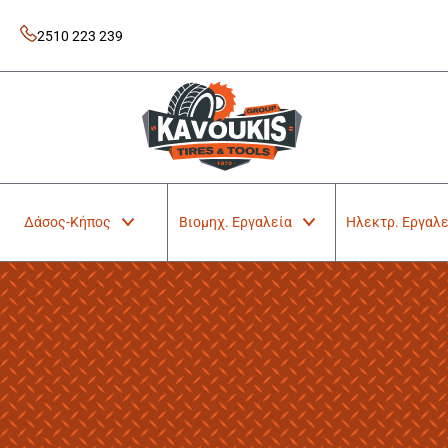
Skip
to
2510 223 239
content
Kavoukis Tools
Tires & Tools
Δάσος-Κήπος
Βιομηχ. Εργαλεία
Ηλεκτρ. Εργαλε