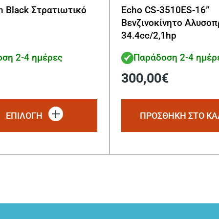
an Black Στρατιωτικό
Echo CS-3510ES-16”
Βενζινοκίνητο Αλυσοπ
34.4cc/2,1hp
ση 2-4 ημέρες
Παράδοση 2-4 ημέρ
300,00
€
Αυτό
το
ΕΠΙΛΟΓΗ
ΠΡΟΣΘΗΚΗ ΣΤΟ ΚΑ
προϊόν
έχει
πολλαπλές
παραλλαγές.
Οι
επιλογές
μπορούν
να
επιλεγούν