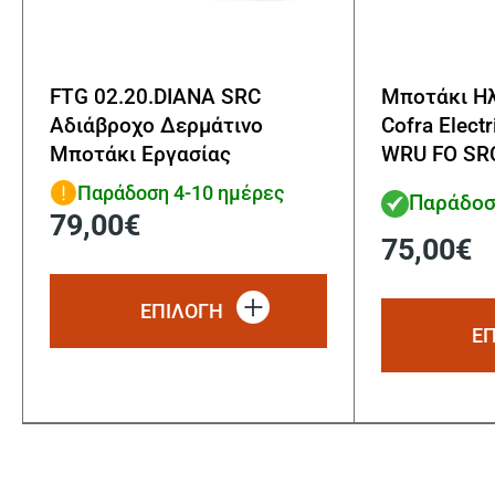
FTG 02.20.DIANA SRC
Μποτάκι Η
Αδιάβροχο Δερμάτινο
Cofra Electr
Μποτάκι Εργασίας
WRU FO SR
Παράδοση 4-10 ημέρες
Παράδοσ
79,00
€
75,00
€
Αυτό
το
ΕΠΙΛΟΓΗ
προϊόν
Ε
έχει
πολλαπλές
παραλλαγές.
Οι
επιλογές
μπορούν
να