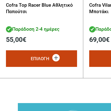
Cofra Top Racer Blue Αθλητικό
Cofra Vil
Παπούτσι
Μποτάκι
Παράδοση 2-4 ημέρες
Παράδο
55,00
€
69,00
€
Αυτό
το
ΕΠΙΛΟΓΗ
προϊόν
έχει
πολλαπλές
παραλλαγές.
Οι
επιλογές
μπορούν
να
επιλεγούν