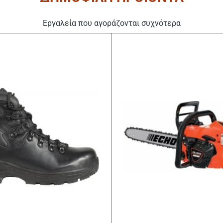
να
επιλεγούν
Εργαλεία που αγοράζονται συχνότερα
στη
σελίδα
του
προϊόντος