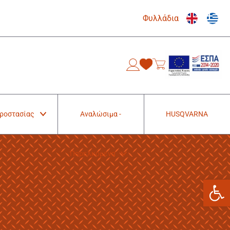
Φυλλάδια
0
Προστασίας
Αναλώσιμα -
HUSQVARNA
Παρελκόμενα
Ανοίξτε