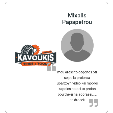
Mixalis
Papapetrou
mou arese to gegonos oti
se polla proionta
uparxoyn video kai mporei
kapoios na dei to proion
pou thelei na agorasei……
en drasei!