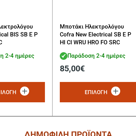
λεκτρολόγου
Μποτάκι Ηλεκτρολόγου
ical BIS SB E P
Cofra New Electrical SB E P
C
HI CI WRU HRO FO SRC
η 2-4 ημέρες
Παράδοση 2-4 ημέρες
85,00
€
Αυτό
το
ΠΙΛΟΓΗ
ΕΠΙΛΟΓΗ
προϊόν
έχει
πολλαπλές
παραλλαγές.
Οι
επιλογές
ΔΗΜΟΦΙΛΗ ΠΡΟΪΟΝΤΑ
μπορούν