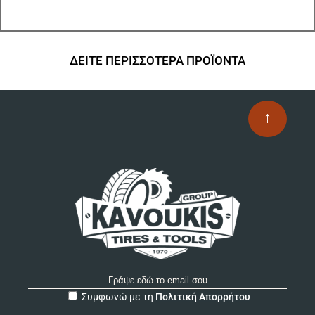
πο
πα
Οι
επ
ΔΕΙΤΕ ΠΕΡΙΣΣΟΤΕΡΑ ΠΡΟΪΟΝΤΑ
μπ
να
επ
↑
στ
σε
το
πρ
A
Συμφωνώ με τη
Πολιτική Απορρήτου
l