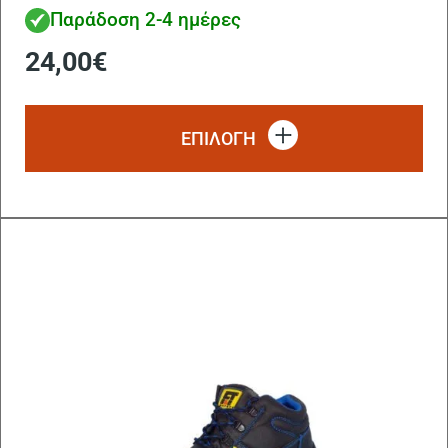
Παράδοση 2-4 ημέρες
24,00
€
Αυ
το
ΕΠΙΛΟΓΗ
πρ
έχ
πο
πα
Οι
επ
μπ
να
επ
στ
σε
το
πρ