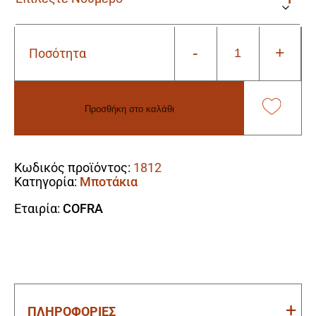
-
+
Ποσότητα
Μποτάκι
Ηλεκτρολόγου
Cofra
Electrical
Προσθήκη στο καλάθι
BIS
SB
Alternative:
E
P
Κωδικός προϊόντος:
1812
WRU
Κατηγορία:
Μποτάκια
FO
SRC
Εταιρία:
COFRA
ποσότητα
ΠΛΗΡΟΦΟΡΙΕΣ