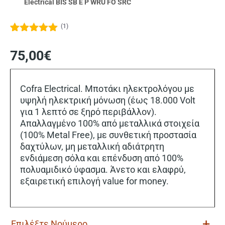
Electrical BIS SB E P WRU FO SRC
(
1
)
Βαθμολογήθηκε
1
με
5.00
από
75,00
€
5 με βάση
βαθμολογία
πελάτη
Cofra Electrical. Μποτάκι ηλεκτρολόγου με
υψηλή ηλεκτρική μόνωση (έως 18.000 Volt
για 1 λεπτό σε ξηρό περιβάλλον).
Απαλλαγμένο 100% από μεταλλικά στοιχεία
(100% Metal Free), με συνθετική προστασία
δαχτύλων, μη μεταλλική αδιάτρητη
ενδιάμεση σόλα και επένδυση από 100%
πολυαμιδικό ύφασμα. Άνετο και ελαφρύ,
εξαιρετική επιλογή value for money.