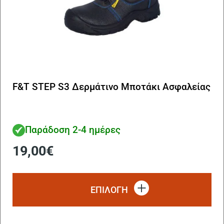
F&T STEP S3 Δερμάτινο Μποτάκι Ασφαλείας
Παράδοση 2-4 ημέρες
19,00
€
Αυ
το
ΕΠΙΛΟΓΗ
πρ
έχ
πο