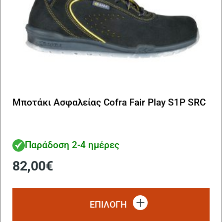
πρ
Μποτάκι Ασφαλείας Cofra Fair Play S1P SRC
Παράδοση 2-4 ημέρες
82,00
€
Αυ
το
ΕΠΙΛΟΓΗ
πρ
έχ