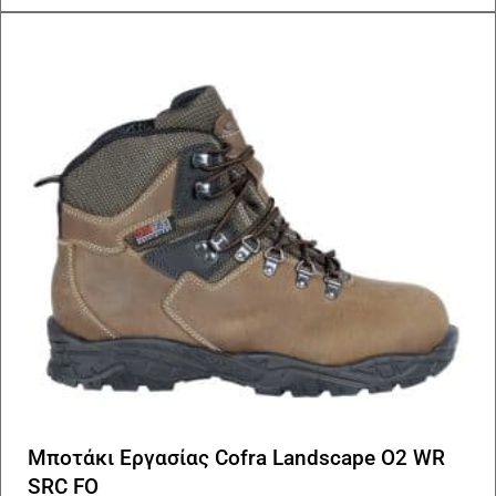
πα
Οι
επ
μπ
να
επ
στ
σε
το
πρ
Μποτάκι Εργασίας Cofra Landscape O2 WR
SRC FO