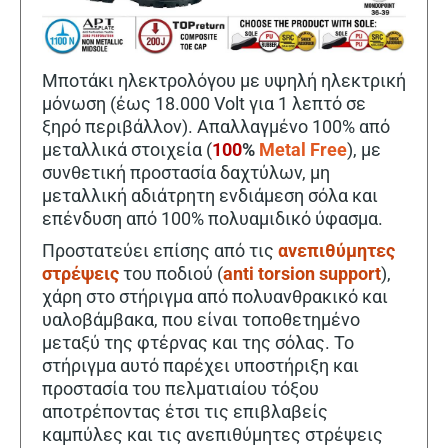
Μποτάκι ηλεκτρολόγου με υψηλή ηλεκτρική
μόνωση (έως 18.000 Volt για 1 λεπτό σε
ξηρό περιβάλλον). Απαλλαγμένο 100% από
μεταλλικά στοιχεία (
100
%
Metal Free
), με
συνθετική προστασία δαχτύλων, μη
μεταλλική αδιάτρητη ενδιάμεση σόλα και
επένδυση από 100% πολυαμιδικό ύφασμα.
Προστατεύει επίσης από τις
ανεπιθύμητες
στρέψεις
του ποδιού (
anti torsion support
),
χάρη στο στήριγμα από πολυανθρακικό και
υαλοβάμβακα, που είναι τοποθετημένο
μεταξύ της φτέρνας και της σόλας. Το
στήριγμα αυτό παρέχει υποστήριξη και
προστασία του πελματιαίου τόξου
αποτρέποντας έτσι τις επιβλαβείς
καμπύλες και τις ανεπιθύμητες στρέψεις