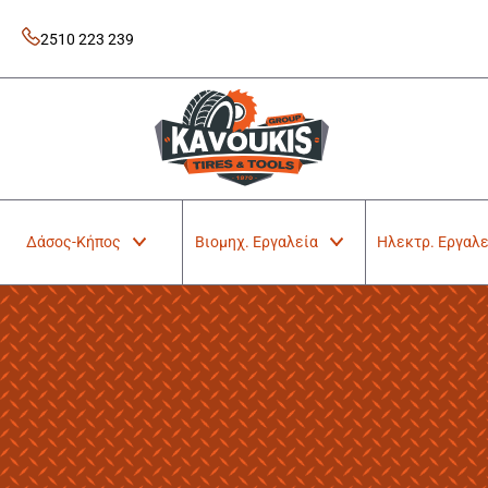
Skip
to
2510 223 239
content
Kavoukis Tools
Tires & Tools
Δάσος-Κήπος
Βιομηχ. Εργαλεία
Ηλεκτρ. Εργαλε