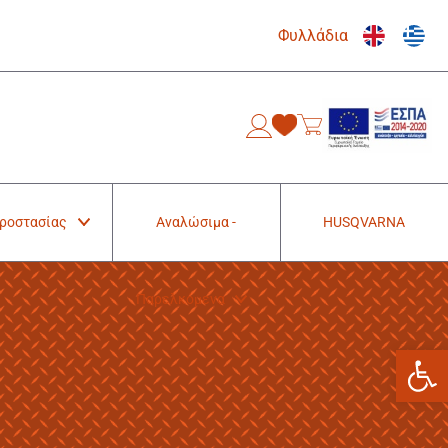
Φυλλάδια
0
Προστασίας
Αναλώσιμα -
HUSQVARNA
Παρελκόμενα
Ανοίξτε