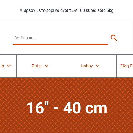
Δωρεάν μεταφορικά άνω των 100 ευρώ εώς 5kg
ία
Σπίτι
Hobby
Είδη 
16'' - 40 cm