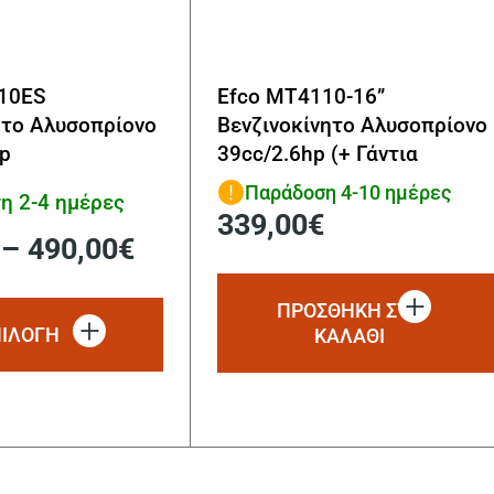
510ES
Efco MT4110-16”
ητο Αλυσοπρίονο
Βενζινοκίνητο Αλυσοπρίονο
hp
39cc/2.6hp (+ Γάντια
Εργασίας ΔΩΡΟ)
Παράδοση 4-10 ημέρες
η 2-4 ημέρες
339,00
€
–
490,00
€
Αυτό
ΠΡΟΣΘΗΚΗ ΣΤΟ
το
ΠΙΛΟΓΗ
ΚΑΛΑΘΙ
προϊόν
έχει
πολλαπλές
παραλλαγές.
Οι
επιλογές
μπορούν