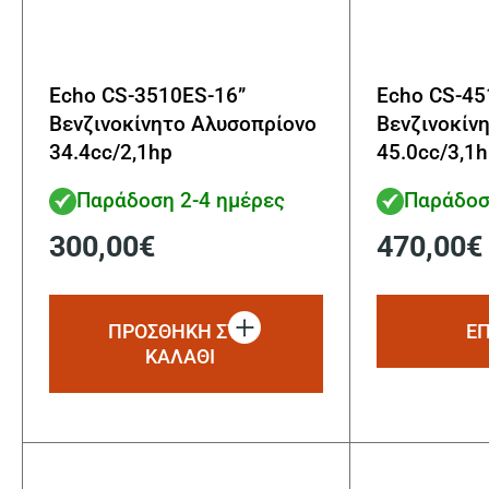
Echo CS-3510ES-16”
Echo CS-4
Βενζινοκίνητο Αλυσοπρίονο
Βενζινοκίν
34.4cc/2,1hp
45.0cc/3,1
Παράδοση 2-4 ημέρες
Παράδοσ
300,00
€
470,00
€
ΠΡΟΣΘΗΚΗ ΣΤΟ
Ε
ΚΑΛΑΘΙ