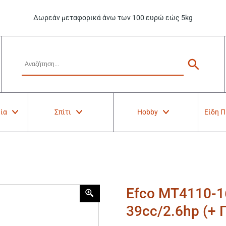
Δωρεάν μεταφορικά άνω των 100 ευρώ εώς 5kg
ία
Σπίτι
Hobby
Είδη 
Efco MT4110-1
39cc/2.6hp (+ 