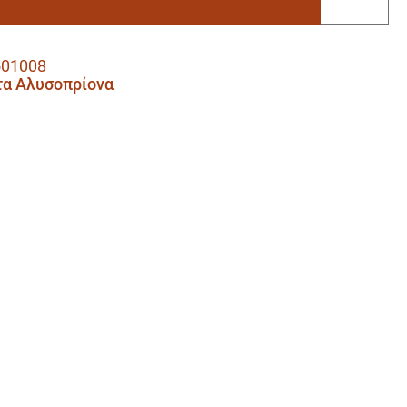
501008
τα Αλυσοπρίονα