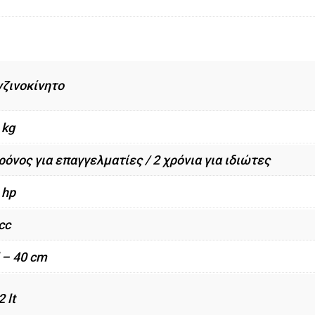
νζινοκίνητο
 kg
ρόνος για επαγγελματίες / 2 χρόνια για ιδιώτες
 hp
cc
' – 40 cm
2 lt