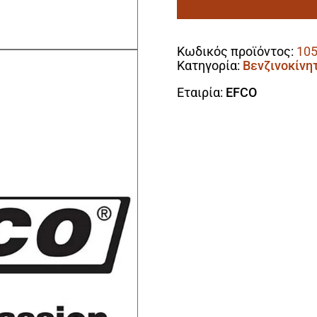
39cc/2.6hp
Alternative:
(+
Γάντια
Κωδικός προϊόντος:
10
Εργασίας
Κατηγορία:
Βενζινοκίνη
ΔΩΡΟ)
ποσότητα
Εταιρία:
EFCO