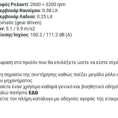
οφές
Ρελαντί
: 2600 ÷ 3200 rpm
ερβουάρ Καυσίμου
: 0.38 Lit
ερβουάρ Λαδιού
: 0.25 Lit
tomatic (gear driven)
ών
: 5.1 / 5.9 m/s2
ίεσης
/
Ισχύος
: 100.2 / 111.2 dB (A)
μφαση στο προϊόν που θα επιλέξετε ώστε να είστε σίγ
η σημασία της συντήρησης καθώς παίζει μεγάλο ρόλο 
ου μηχανήματος
άσετε έναν χρήσιμο καθαρά γενικό και βοηθητικό οδηγ
καλώ πατήστε
ΕΔΩ
δείτε τον πλήρη κατάλογο με οδηγούς αγοράς της εται