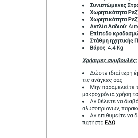
Συνιστώμενες Στρ
Χωρητικότητα Ρεζ
Χωρητικότητα Ρεζ
Αντλία Λαδιού
: Au
Επίπεδο
κραδασμ
Στάθμη
ηχητικής
Π
Βάρος
: 4.4 Kg
Χρήσιμες συμβουλές:
Δώστε ιδιαίτερη έ
τις ανάγκες σας
Μην παραμελείτε τ
μακροχρόνια χρήση τ
Αν θέλετε να διαβ
αλυσοπρίονων, παρα
Αν επιθυμείτε να 
πατήστε
ΕΔΩ