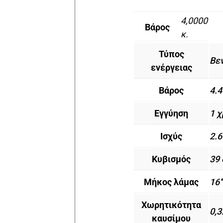
4,0000
Βάρος
κ.
Τύπος
Βε
ενέργειας
Βάρος
4.4
Εγγύηση
1 χ
Ισχύς
2.6
Κυβισμός
39 
Μήκος λάμας
16'
Χωρητικότητα
0,3
καυσίμου