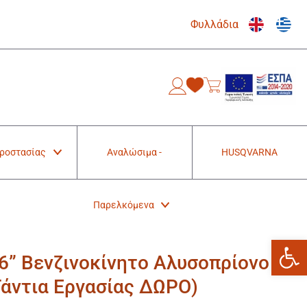
Φυλλάδια
0
Προστασίας
Αναλώσιμα -
HUSQVARNA
Παρελκόμενα
Ανοίξτε
6” Βενζινοκίνητο Αλυσοπρίονο
Γάντια Εργασίας ΔΩΡΟ)