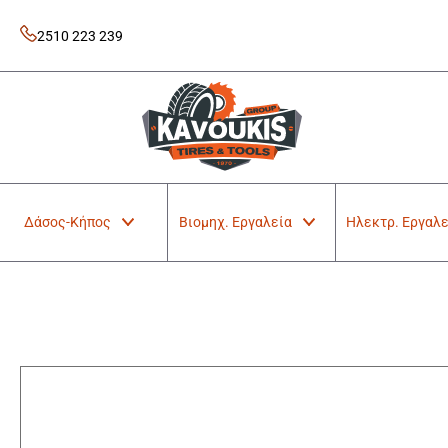
Skip
to
2510 223 239
content
Kavoukis Tools
Tires & Tools
Δάσος-Κήπος
Βιομηχ. Εργαλεία
Ηλεκτρ. Εργαλε