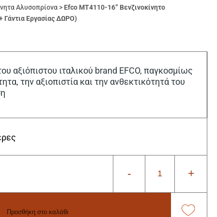
ίνητα Αλυσοπρίονα
>
Efco MT4110-16” Βενζινοκίνητο
+ Γάντια Εργασίας ΔΩΡΟ)
ου αξιόπιστου ιταλικού brand EFCO, παγκοσμίως
τητα, την αξιοπιστία και την ανθεκτικότητά του
ση
έρες
-
+
Προσθήκη στο καλάθι