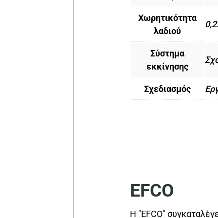
Χωρητικότητα
0,2
λαδιού
Σύστημα
Σχ
εκκίνησης
Σχεδιασμός
Ερ
EFCO
Η "EFCO" συγκαταλέγε