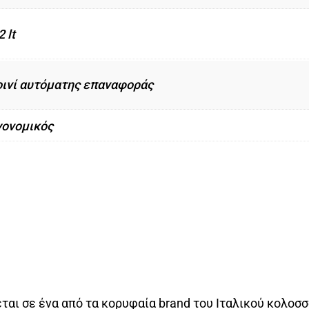
2 lt
οινί αυτόματης επαναφοράς
γονομικός
ται σε ένα από τα κορυφαία brand του Ιταλικού κολοσ