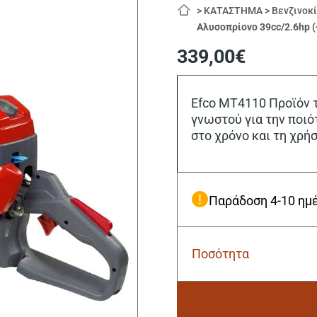
>
ΚΑΤΑΣΤΗΜΑ
>
Βενζινοκ
Αλυσοπρίονο 39cc/2.6hp (
339,00
€
Efco MT4110 Προϊόν τ
γνωστού για την ποιό
στο χρόνο και τη χρή
Παράδοση 4-10 ημ
Ποσότητα
Efco
MT4110-
16''
Βενζινοκίνητο
Αλυσοπρίονο