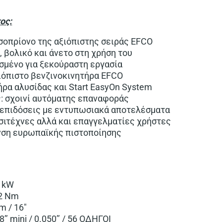
ος:
σοπρίονο της αξιόπιστης σειράς EFCO
, βολικό και άνετο στη χρήση του
σμένο για ξεκούραστη εργασία
ιόπιστο βενζινοκινητήρα EFCO
ρα αλυσίδας και Start EasyOn System
: σχοινί αυτόματης επαναφοράς
 επιδόσεις με εντυπωσιακά αποτελέσματα
σιτέχνες αλλά και επαγγελματίες χρήστες
νση ευρωπαϊκής πιστοποίησης
0 kW
62 Nm
cm / 16″
/8’’ mini / 0.050’’ / 56 ΟΔΗΓΟΙ