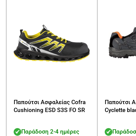
να
επιλεγούν
στη
σελίδα
του
προϊόντος
Παπούτσι Ασφαλείας Cofra
Παπούτσι Α
Cushioning ESD S3S FO SR
Cyclette bl
Παράδοση 2-4 ημέρες
Παράδοσ