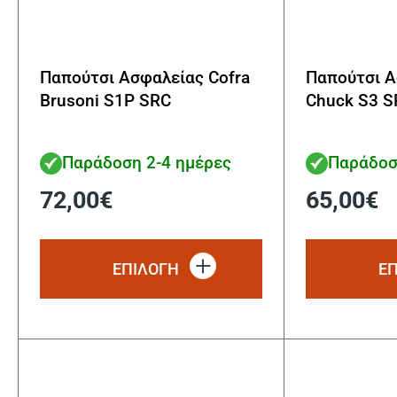
Παπούτσι Ασφαλείας Cofra
Παπούτσι Α
Brusoni S1P SRC
Chuck S3 S
Παράδοση 2-4 ημέρες
Παράδοσ
72,00
€
65,00
€
Αυτό
το
ΕΠΙΛΟΓΗ
Ε
προϊόν
έχει
πολλαπλές
παραλλαγές.
Οι
επιλογές
μπορούν