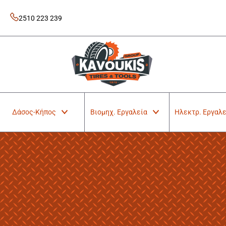
Skip
to
2510 223 239
content
Kavoukis Tools
Tires & Tools
Δάσος-Κήπος
Βιομηχ. Εργαλεία
Ηλεκτρ. Εργαλε