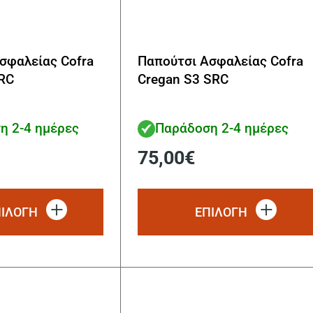
σφαλείας Cofra
Παπούτσι Ασφαλείας Cofra
RC
Cregan S3 SRC
η 2-4 ημέρες
Παράδοση 2-4 ημέρες
75,00
€
Αυτό
το
ΠΙΛΟΓΗ
ΕΠΙΛΟΓΗ
προϊόν
έχει
πολλαπλές
παραλλαγές.
Οι
επιλογές
μπορούν