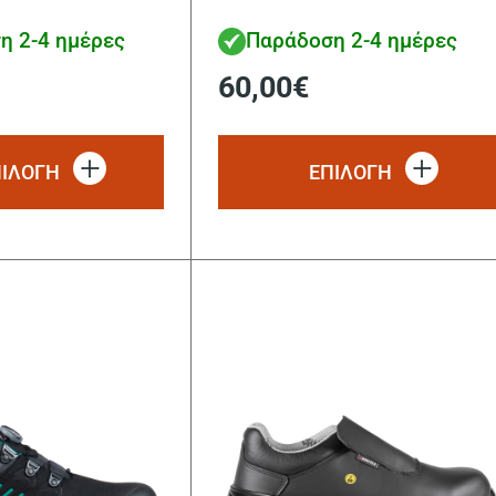
η 2-4 ημέρες
Παράδοση 2-4 ημέρες
60,00
€
Αυτό
το
ΠΙΛΟΓΗ
ΕΠΙΛΟΓΗ
προϊόν
έχει
πολλαπλές
παραλλαγές.
Οι
επιλογές
μπορούν
να
επιλεγούν
στη
σελίδα
του
προϊόντος