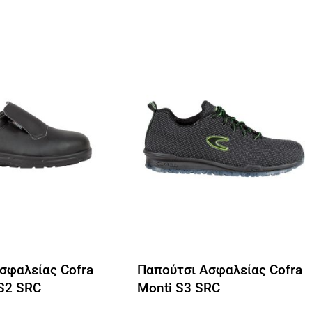
Οι
επιλογές
μπορούν
να
επιλεγούν
στη
σελίδα
του
προϊόντος
σφαλείας Cofra
Παπούτσι Ασφαλείας Cofra
 S2 SRC
Monti S3 SRC