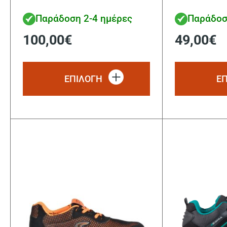
Παράδοση 2-4 ημέρες
Παράδοσ
100,00
€
49,00
€
Αυτό
το
ΕΠΙΛΟΓΗ
Ε
προϊόν
έχει
πολλαπλές
παραλλαγές.
Οι
επιλογές
μπορούν
να
επιλεγούν
στη
σελίδα
του
προϊόντος