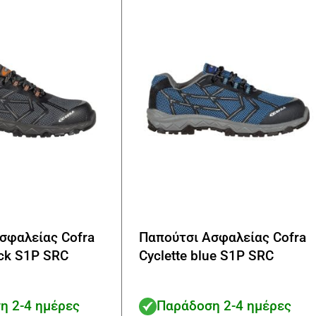
να
επιλεγούν
στη
σελίδα
του
προϊόντος
σφαλείας Cofra
Παπούτσι Ασφαλείας Cofra
ack S1P SRC
Cyclette blue S1P SRC
η 2-4 ημέρες
Παράδοση 2-4 ημέρες