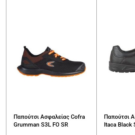
Οι
επιλογές
μπορούν
να
επιλεγούν
στη
σελίδα
του
προϊόντος
Παπούτσι Ασφαλείας Cofra
Παπούτσι Α
Grumman S3L FO SR
Itaca Black