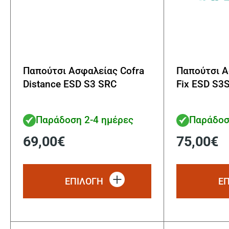
Παπούτσι Ασφαλείας Cofra
Παπούτσι Α
Distance ESD S3 SRC
Fix ESD S3
Παράδοση 2-4 ημέρες
Παράδοσ
69,00
€
75,00
€
Αυτό
το
ΕΠΙΛΟΓΗ
Ε
προϊόν
έχει
πολλαπλές
παραλλαγές.