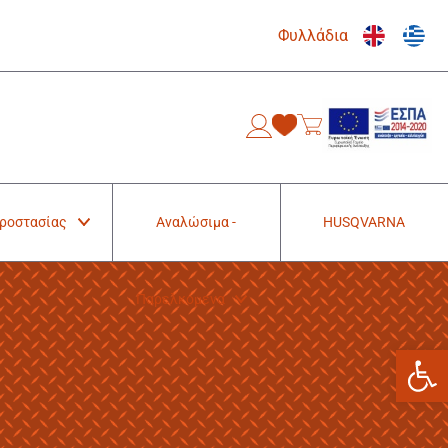
Φυλλάδια
0
Προστασίας
Αναλώσιμα -
HUSQVARNA
Παρελκόμενα
Ανοίξτε