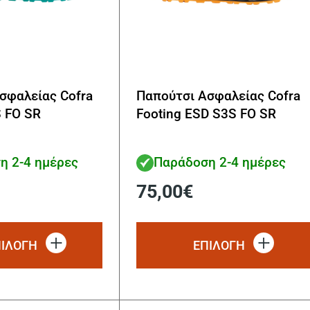
σφαλείας Cofra
Παπούτσι Ασφαλείας Cofra
S FO SR
Footing ESD S3S FO SR
η 2-4 ημέρες
Παράδοση 2-4 ημέρες
75,00
€
Αυτό
το
ΠΙΛΟΓΗ
ΕΠΙΛΟΓΗ
προϊόν
έχει
πολλαπλές
παραλλαγές.