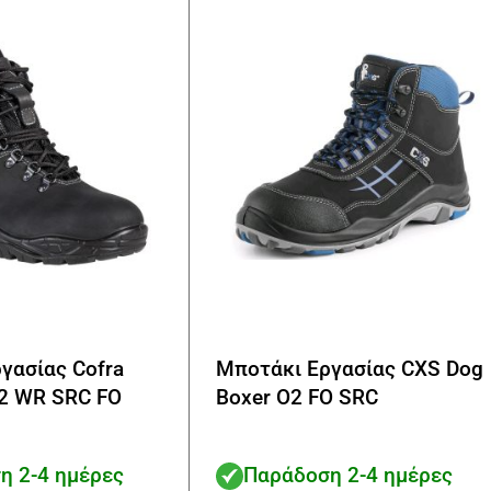
να
επιλεγούν
στη
σελίδα
του
προϊόντος
γασίας Cofra
Μποτάκι Εργασίας CXS Dog
2 WR SRC FO
Boxer O2 FO SRC
η 2-4 ημέρες
Παράδοση 2-4 ημέρες