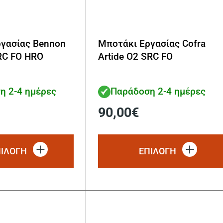
γασίας Bennon
Μποτάκι Εργασίας Cofra
SRC FO HRO
Artide O2 SRC FO
η 2-4 ημέρες
Παράδοση 2-4 ημέρες
90,00
€
Αυτό
το
ΠΙΛΟΓΗ
ΕΠΙΛΟΓΗ
προϊόν
έχει
πολλαπλές
παραλλαγές.
Οι
επιλογές
μπορούν