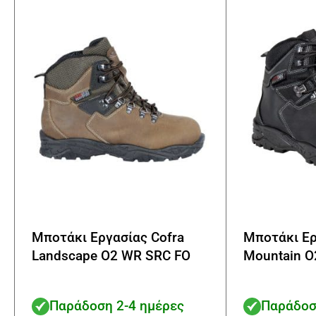
να
επιλεγούν
στη
σελίδα
του
προϊόντος
Μποτάκι Εργασίας Cofra
Μποτάκι Ερ
Landscape O2 WR SRC FO
Mountain O
Παράδοση 2-4 ημέρες
Παράδοσ