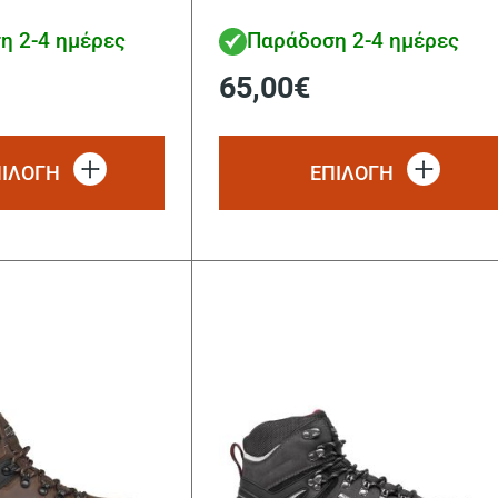
η 2-4 ημέρες
Παράδοση 2-4 ημέρες
65,00
€
Αυτό
το
ΠΙΛΟΓΗ
ΕΠΙΛΟΓΗ
προϊόν
έχει
πολλαπλές
παραλλαγές.
Οι
επιλογές
μπορούν
να
επιλεγούν
στη
σελίδα
του
προϊόντος