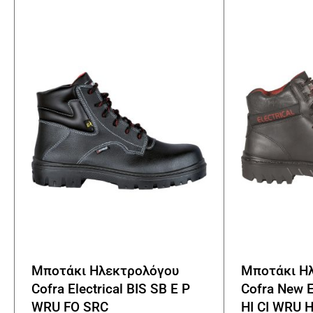
Οι
επιλογές
μπορούν
να
επιλεγούν
στη
σελίδα
του
προϊόντος
Μποτάκι Ηλεκτρολόγου
Μποτάκι Η
Cofra Electrical BIS SB E P
Cofra New E
WRU FO SRC
HI CI WRU 