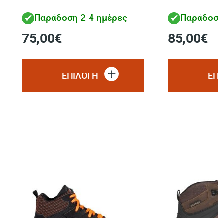
Παράδοση 2-4 ημέρες
Παράδοσ
75,00
€
85,00
€
Αυτό
το
ΕΠΙΛΟΓΗ
Ε
προϊόν
έχει
πολλαπλές
παραλλαγές.
Οι
επιλογές
μπορούν
να
επιλεγούν
στη
σελίδα
του
προϊόντος