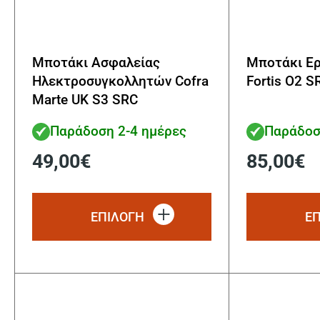
Μποτάκι Ασφαλείας
Μποτάκι Ερ
Ηλεκτροσυγκολλητών Cofra
Fortis O2 
Marte UK S3 SRC
Παράδοση 2-4 ημέρες
Παράδοσ
49,00
€
85,00
€
Αυτό
το
ΕΠΙΛΟΓΗ
Ε
προϊόν
έχει
πολλαπλές
παραλλαγές.
Οι
επιλογές
μπορούν