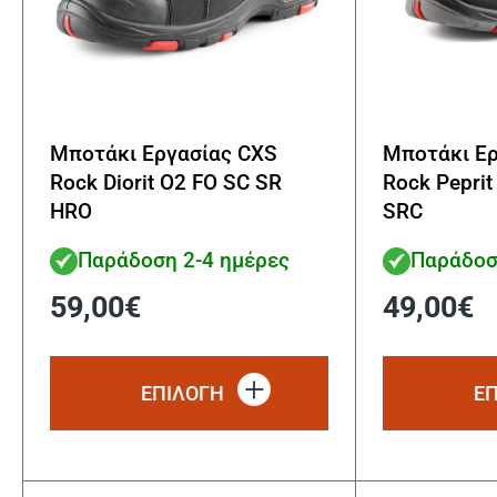
Μποτάκι Εργασίας CXS
Μποτάκι Ερ
Rock Diorit O2 FO SC SR
Rock Peprit
HRO
SRC
Παράδοση 2-4 ημέρες
Παράδοσ
59,00
€
49,00
€
Αυτό
το
ΕΠΙΛΟΓΗ
Ε
προϊόν
έχει
πολλαπλές
παραλλαγές.