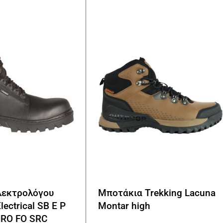
Οι
επιλογές
μπορούν
να
επιλεγούν
στη
σελίδα
του
προϊόντος
λεκτρολόγου
Μποτάκια Trekking Lacuna
lectrical SB E P
Montar high
HRO FO SRC