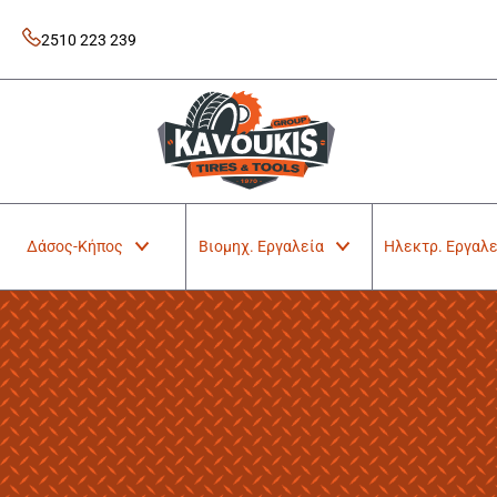
Skip
to
2510 223 239
content
Kavoukis Tools
Tires & Tools
Δάσος-Κήπος
Βιομηχ. Εργαλεία
Ηλεκτρ. Εργαλε