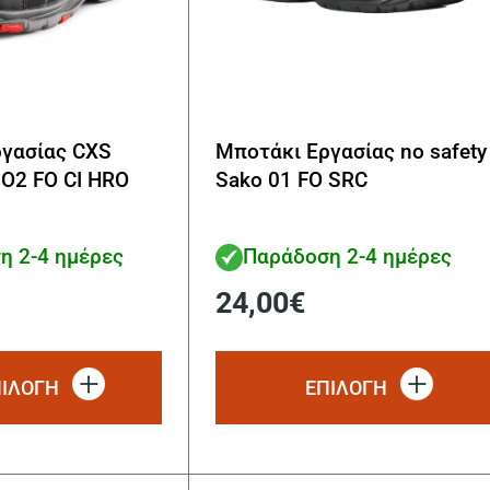
γασίας CXS
Μποτάκι Εργασίας no safety
 O2 FO CI HRO
Sako 01 FO SRC
η 2-4 ημέρες
Παράδοση 2-4 ημέρες
24,00
€
Αυτό
το
ΠΙΛΟΓΗ
ΕΠΙΛΟΓΗ
προϊόν
έχει
πολλαπλές
παραλλαγές.