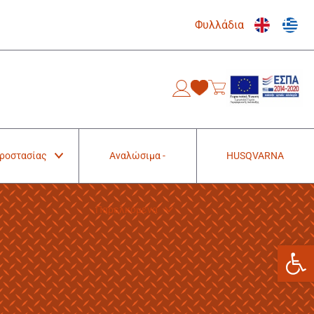
Φυλλάδια
0
Προστασίας
Αναλώσιμα -
HUSQVARNA
Παρελκόμενα
Ανοίξτε