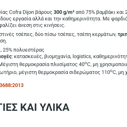
ίας Cofra Dijon βάρους
300 g/m²
από 75% βαμβάκι και 
ίδους εργασία αλλά και την καθημερινότητα. Με φαρδι
αλίζει άνεση στις κινήσεις.
στινές τσέπες, δύο πίσω τσέπες, τσέπη κερμάτων,
τρι
ση.
ι, 25% πολυεστέρας
μογές
: κατασκευές, βιομηχανία, logistics, καθημερινότη
o
 Μέγιστη θερμοκρασία πλυσίματος 40
C, μη χρησιμοποι
o
νωτήριο, μέγιστη θερμοκρασία σιδερώματος 110
C, μη
13688
:
2013
ΙΕΣ ΚΑΙ ΥΛΙΚΑ