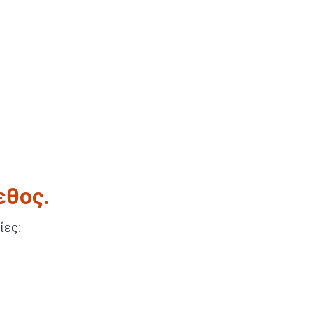
εθος.
ίες: