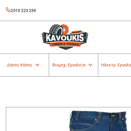
Skip
to
2510 223 239
content
Kavoukis Tools
Tires & Tools
Δάσος-Κήπος
Βιομηχ. Εργαλεία
Ηλεκτρ. Εργαλε