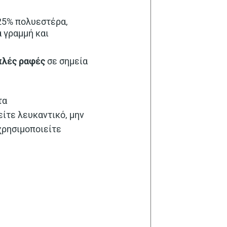
25% πολυεστέρα,
ά γραμμή και
πλές ραφές
σε σημεία
τα
είτε λευκαντικό, μην
 χρησιμοποιείτε