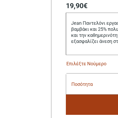
19,90
€
Jean Παντελόνι εργασ
βαμβάκι και 25% πολυ
και την καθημερινότη
εξασφαλίζει άνεση στ
Ποσότητα
Jean
Παντελόνι
Εργασίας
Cofra
Dijon
blue
Alternative:
ποσότητα