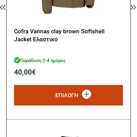
«
»
Cofra Vannas clay brown Softshell
Jacket Ελαστικό
Παράδοση 2-4 ημέρες
40,00
€
Αυτό
το
ΕΠΙΛΟΓΗ
προϊό
έχει
πολλ
παρα
Οι
επιλ