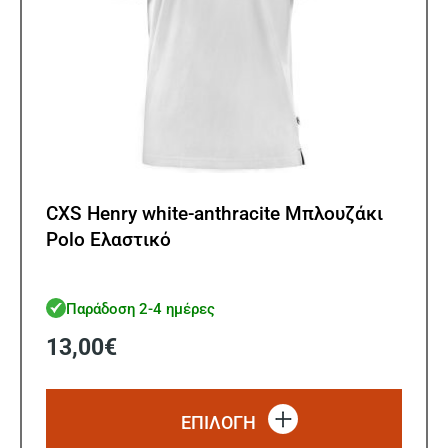
προϊ
CXS Henry white-anthracite Μπλουζάκι
Polo Ελαστικό
Παράδοση 2-4 ημέρες
13,00
€
Αυτό
το
ΕΠΙΛΟΓΗ
προϊό