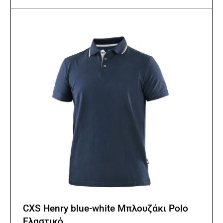
παρα
Οι
επιλ
μπορ
να
επιλ
στη
σελίδ
του
προϊ
CXS Henry blue-white Μπλουζάκι Polo
Ελαστικό