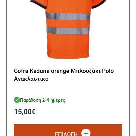
του
προϊ
Cofra Kaduna orange Μπλουζάκι Polo
Ανακλαστικό
Παράδοση 2-4 ημέρες
15,00
€
Αυτό
το
ΕΠΙΛΟΓΗ
προϊό