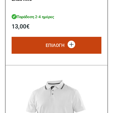
Παράδοση 2-4 ημέρες
13,00
€
Αυτό
το
ΕΠΙΛΟΓΗ
προϊό
έχει
πολλ
παρα
Οι
επιλ
μπορ
να
επιλ
στη
σελίδ
του