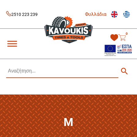
Skip
to
Φυλλάδια
content
2510 223 239
0
Kavoukis Tools
Tires & Tools
M