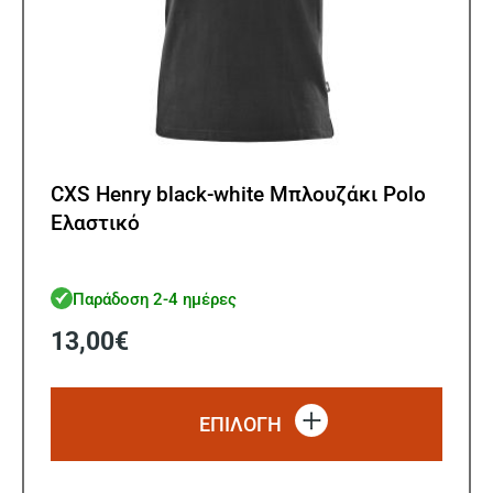
CXS Henry black-white Μπλουζάκι Polo
Ελαστικό
Παράδοση 2-4 ημέρες
13,00
€
Αυτό
το
ΕΠΙΛΟΓΗ
προϊό
έχει
πολλ