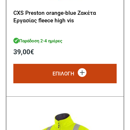
CXS Preston orange-blue Ζακέτα
Εργασίας fleece high vis
Παράδοση 2-4 ημέρες
39,00
€
Αυτό
το
ΕΠΙΛΟΓΗ
προϊό
έχει
πολλ
παρα
Οι
επιλ
μπορ
να
επιλ