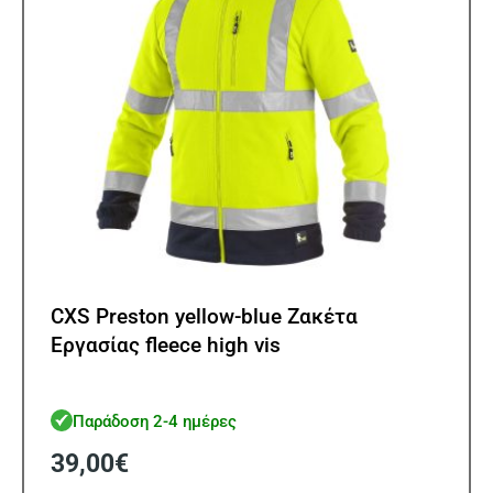
στη
σελίδ
του
προϊ
CXS Preston yellow-blue Ζακέτα
Εργασίας fleece high vis
Παράδοση 2-4 ημέρες
39,00
€