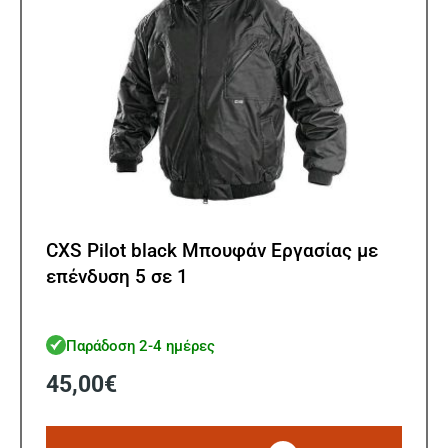
σελίδ
του
προϊ
CXS Pilot black Μπουφάν Εργασίας με
επένδυση 5 σε 1
Παράδοση 2-4 ημέρες
45,00
€
Αυτό
το