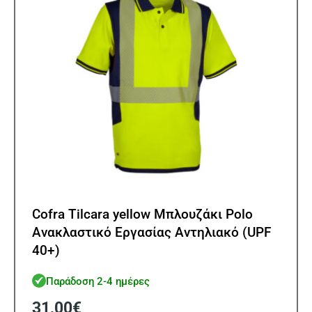
επιλ
στη
σελίδ
του
προϊ
Cofra Tilcara yellow Μπλουζάκι Polo
Ανακλαστικό Εργασίας Αντηλιακό (UPF
40+)
Παράδοση 2-4 ημέρες
31,00
€