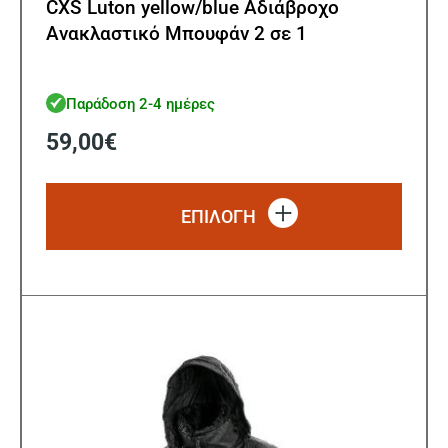
CXS Luton yellow/blue Αδιάβροχο
Ανακλαστικό Μπουφάν 2 σε 1
Παράδοση 2-4 ημέρες
59,00
€
Αυτό
το
ΕΠΙΛΟΓΗ
προϊό
έχει
πολλ
παρα
Οι
επιλ
μπορ
να
επιλ
στη