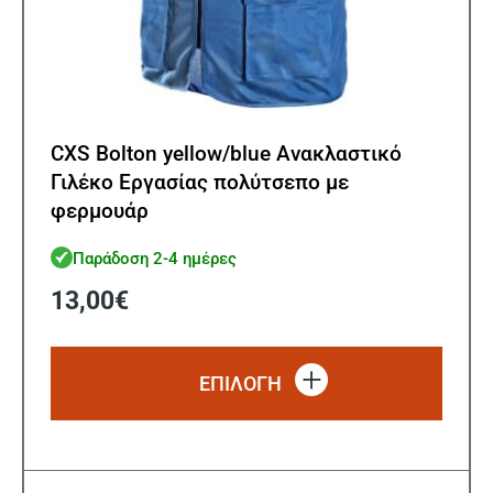
CXS Bolton yellow/blue Ανακλαστικό
Γιλέκο Εργασίας πολύτσεπο με
φερμουάρ
Παράδοση 2-4 ημέρες
13,00
€
Αυτό
το
ΕΠΙΛΟΓΗ
προϊό
έχει
πολλ
παρα
Οι