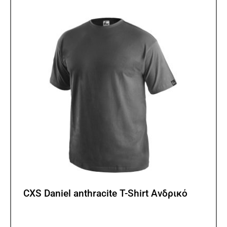
επιλ
μπορ
να
επιλ
στη
σελίδ
του
προϊ
CXS Daniel anthracite T-Shirt Ανδρικό