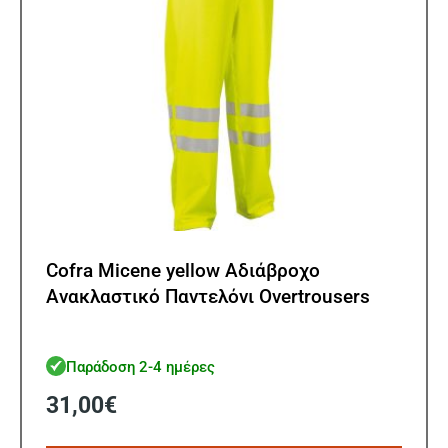
στη
σελίδ
του
προϊ
Cofra Micene yellow Αδιάβροχο
Ανακλαστικό Παντελόνι Overtrousers
Παράδοση 2-4 ημέρες
31,00
€
Αυτό