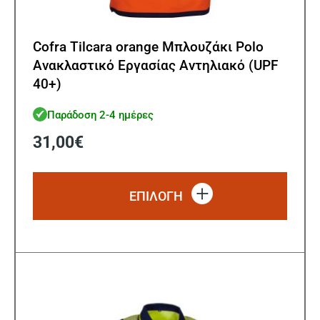
Cofra Tilcara orange Μπλουζάκι Polo
Ανακλαστικό Εργασίας Αντηλιακό (UPF
40+)
Παράδοση 2-4 ημέρες
31,00
€
Αυτό
το
ΕΠΙΛΟΓΗ
προϊό
έχει
πολλ
παρα
Οι
επιλ
μπορ
να