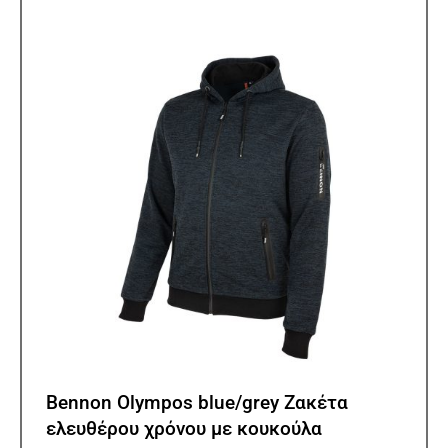
Οι
επιλ
μπορ
να
επιλ
στη
σελίδ
του
προϊ
Bennon Olympos blue/grey Ζακέτα
ελευθέρου χρόνου με κουκούλα