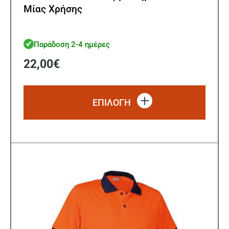
Μίας Χρήσης
Παράδοση 2-4 ημέρες
22,00
€
Αυτό
το
ΕΠΙΛΟΓΗ
προϊό
έχει
πολλ
παρα
Οι
επιλ
μπορ
να
επιλ
στη
σελίδ