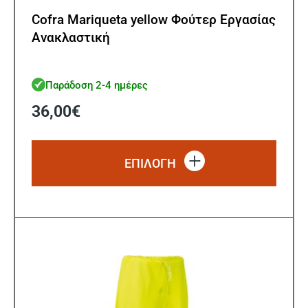
Cofra Mariqueta yellow Φούτερ Εργασίας
Ανακλαστική
Παράδοση 2-4 ημέρες
36,00
€
Αυτό
το
ΕΠΙΛΟΓΗ
προϊό
έχει
πολλ
παρα
Οι
επιλ
μπορ
να
επιλ