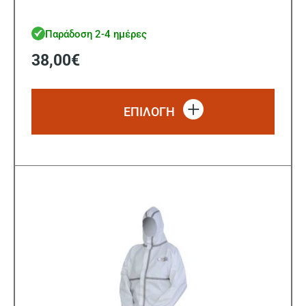
Παράδοση 2-4 ημέρες
38,00
€
Αυτό
το
ΕΠΙΛΟΓΗ
προϊό
έχει
πολλ
παρα
Οι
επιλ
μπορ
να
επιλ
στη
σελίδ
του
προϊ