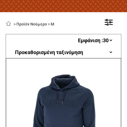
>
Προϊόν Νούμερο
>
M