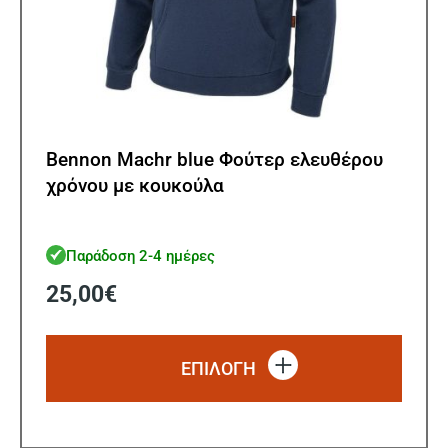
Bennon Machr blue Φούτερ ελευθέρου
χρόνου με κουκούλα
Παράδοση 2-4 ημέρες
25,00
€
Αυτό
το
ΕΠΙΛΟΓΗ
προϊό
έχει
πολλ
παρα