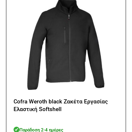
μπορ
να
επιλ
στη
σελίδ
του
προϊ
Cofra Weroth black Ζακέτα Εργασίας
Ελαστική Softshell
Παράδοση 2-4 ημέρες