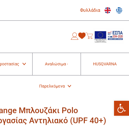
Φυλλάδια
0
Προστασίας
Αναλώσιμα -
HUSQVARNA
Παρελκόμενα
Ανοίξτε
orange Μπλουζάκι Polo
ργασίας Αντηλιακό (UPF 40+)