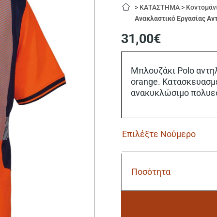
>
ΚΑΤΑΣΤΗΜΑ
>
Κοντομάν
Ανακλαστικό Εργασίας Αντ
31,00
€
Μπλουζάκι Polo αντηλ
orange. Κατασκευασμέ
ανακυκλώσιμο πολυε
Ποσότητα
Cofra
Tilcara
orange
Μπλουζάκι
Polo