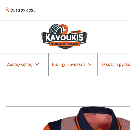
Skip
to
2510 223 239
content
Kavoukis Tools
Tires & Tools
Δάσος-Κήπος
Βιομηχ. Εργαλεία
Ηλεκτρ. Εργαλε