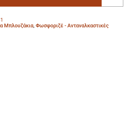
51
κα Μπλουζάκια
,
Φωσφοριζέ - Ανταναλκαστικές