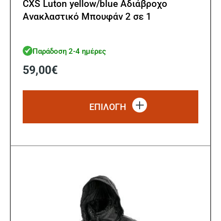
CXS Luton yellow/blue Αδιάβροχο
Ανακλαστικό Μπουφάν 2 σε 1
Παράδοση 2-4 ημέρες
59,00
€
Αυτό
το
ΕΠΙΛΟΓΗ
προϊό
έχει
πολλ
παρα
Οι
επιλ
μπορ
να
επιλ
στη