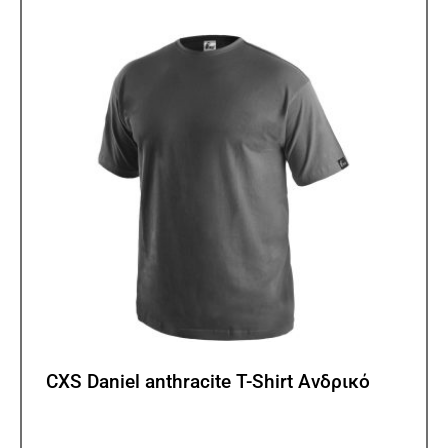
επιλ
μπορ
να
επιλ
στη
σελίδ
του
προϊ
CXS Daniel anthracite T-Shirt Ανδρικό