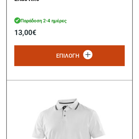
Παράδοση 2-4 ημέρες
13,00
€
Αυτό
το
ΕΠΙΛΟΓΗ
προϊό
έχει
πολλ
παρα
Οι
επιλ
μπορ
να
επιλ
στη
σελίδ
του