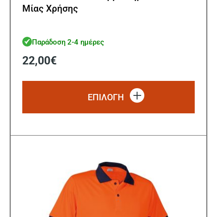
Μίας Χρήσης
Παράδοση 2-4 ημέρες
22,00
€
Αυτό
το
ΕΠΙΛΟΓΗ
προϊό
έχει
πολλ
παρα
Οι
επιλ
μπορ
να
επιλ
στη
σελίδ