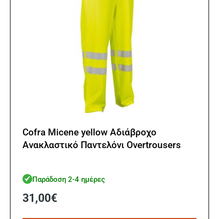
στη
σελίδ
του
προϊ
Cofra Micene yellow Αδιάβροχο
Ανακλαστικό Παντελόνι Overtrousers
Παράδοση 2-4 ημέρες
31,00
€
Αυτό