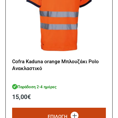
του
προϊ
Cofra Kaduna orange Μπλουζάκι Polo
Ανακλαστικό
Παράδοση 2-4 ημέρες
15,00
€
Αυτό
το
ΕΠΙΛΟΓΗ
προϊό