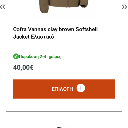
«
»
Cofra Vannas clay brown Softshell
Jacket Ελαστικό
Παράδοση 2-4 ημέρες
40,00
€
Αυτό
το
ΕΠΙΛΟΓΗ
προϊό
έχει
πολλ
παρα
Οι
επιλ