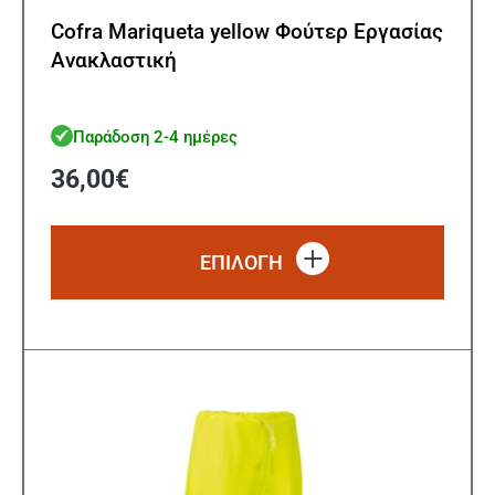
Cofra Mariqueta yellow Φούτερ Εργασίας
Ανακλαστική
Παράδοση 2-4 ημέρες
36,00
€
Αυτό
το
ΕΠΙΛΟΓΗ
προϊό
έχει
πολλ
παρα
Οι
επιλ
μπορ
να
επιλ