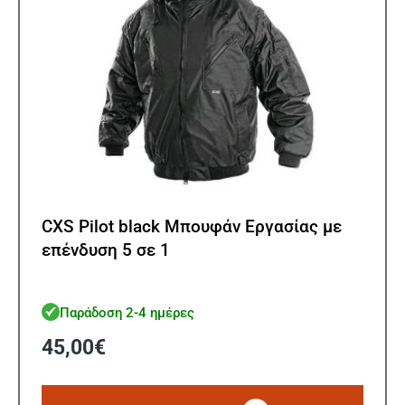
σελίδ
του
προϊ
CXS Pilot black Μπουφάν Εργασίας με
επένδυση 5 σε 1
Παράδοση 2-4 ημέρες
45,00
€
Αυτό
το