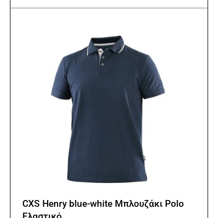
παρα
Οι
επιλ
μπορ
να
επιλ
στη
σελίδ
του
προϊ
CXS Henry blue-white Μπλουζάκι Polo
Ελαστικό