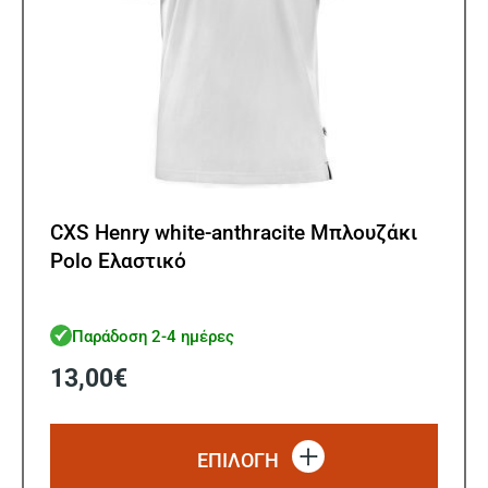
προϊ
CXS Henry white-anthracite Μπλουζάκι
Polo Ελαστικό
Παράδοση 2-4 ημέρες
13,00
€
Αυτό
το
ΕΠΙΛΟΓΗ
προϊό