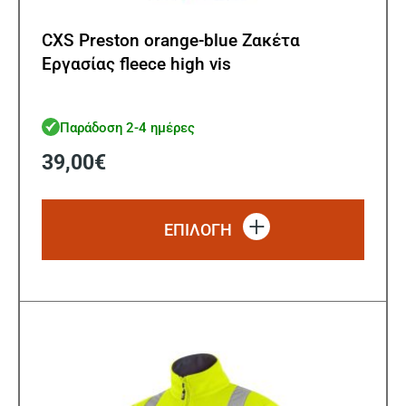
CXS Preston orange-blue Ζακέτα
Εργασίας fleece high vis
Παράδοση 2-4 ημέρες
39,00
€
Αυτό
το
ΕΠΙΛΟΓΗ
προϊό
έχει
πολλ
παρα
Οι
επιλ
μπορ
να
επιλ