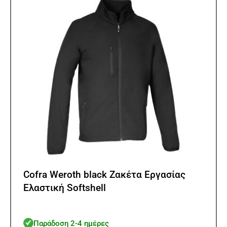
μπορ
να
επιλ
στη
σελίδ
του
προϊ
Cofra Weroth black Ζακέτα Εργασίας
Ελαστική Softshell
Παράδοση 2-4 ημέρες