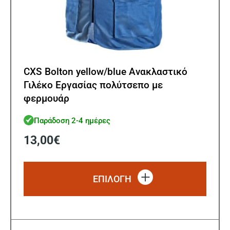
CXS Bolton yellow/blue Ανακλαστικό
Γιλέκο Εργασίας πολύτσεπο με
φερμουάρ
Παράδοση 2-4 ημέρες
13,00
€
Αυτό
το
ΕΠΙΛΟΓΗ
προϊό
έχει
πολλ
παρα
Οι