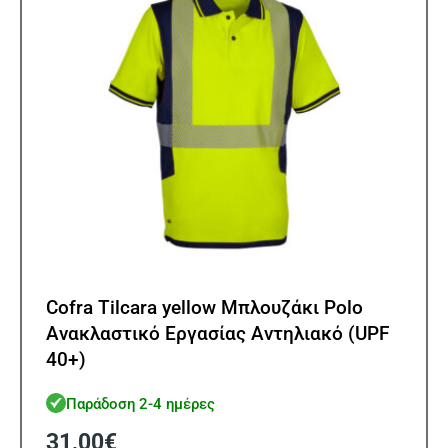
επιλ
στη
σελίδ
του
προϊ
Cofra Tilcara yellow Μπλουζάκι Polo
Ανακλαστικό Εργασίας Αντηλιακό (UPF
40+)
Παράδοση 2-4 ημέρες
31,00
€