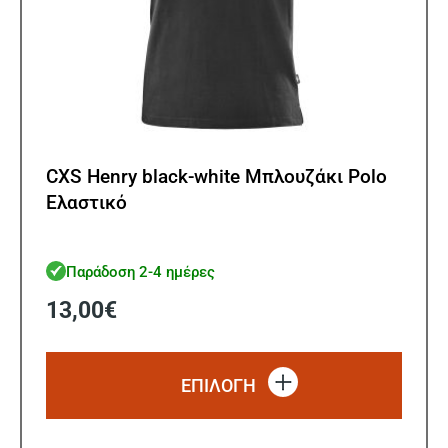
CXS Henry black-white Μπλουζάκι Polo
Ελαστικό
Παράδοση 2-4 ημέρες
13,00
€
Αυτό
το
ΕΠΙΛΟΓΗ
προϊό
έχει
πολλ