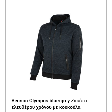
Οι
επιλ
μπορ
να
επιλ
στη
σελίδ
του
προϊ
Bennon Olympos blue/grey Ζακέτα
ελευθέρου χρόνου με κουκούλα