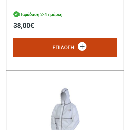
Παράδοση 2-4 ημέρες
38,00
€
Αυτό
το
ΕΠΙΛΟΓΗ
προϊό
έχει
πολλ
παρα
Οι
επιλ
μπορ
να
επιλ
στη
σελίδ
του
προϊ