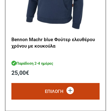
Bennon Machr blue Φούτερ ελευθέρου
χρόνου με κουκούλα
Παράδοση 2-4 ημέρες
25,00
€
Αυτό
το
ΕΠΙΛΟΓΗ
προϊό
έχει
πολλ
παρα