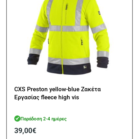
στη
σελίδ
του
προϊ
CXS Preston yellow-blue Ζακέτα
Εργασίας fleece high vis
Παράδοση 2-4 ημέρες
39,00
€