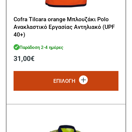
Cofra Tilcara orange Μπλουζάκι Polo
Ανακλαστικό Εργασίας Αντηλιακό (UPF
40+)
Παράδοση 2-4 ημέρες
31,00
€
Αυτό
το
ΕΠΙΛΟΓΗ
προϊό
έχει
πολλ
παρα
Οι
επιλ
μπορ
να